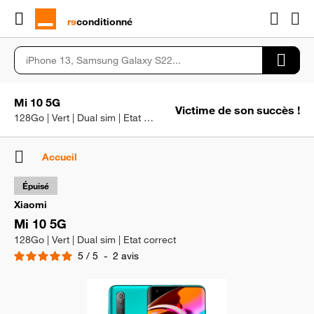
rɘ
conditionné
Mi 10 5G
Victime de son succès !
128Go | Vert | Dual sim | Etat correct
Accueil
Épuisé
Xiaomi
Mi 10 5G
128Go | Vert | Dual sim | Etat correct
5
/
5
-
2
avis