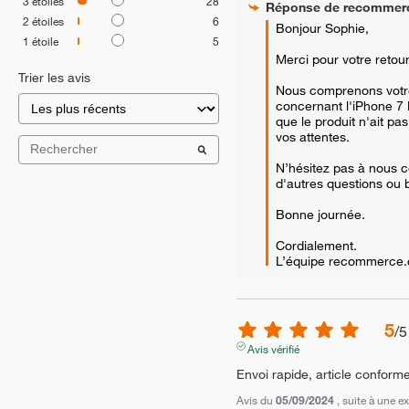
3
étoiles
28
Réponse de
recommer
2
étoiles
6
Bonjour Sophie, 

1
étoile
5
Merci pour votre retour.
Trier les avis
Nous comprenons votre
concernant l'iPhone 7 
que le produit n'ait pa
vos attentes. 

N’hésitez pas à nous c
d'autres questions ou b
Bonne journée.

Cordialement.

L’équipe recommerce
5
/
5
Avis vérifié
Envoi rapide, article conform
Avis du
05/09/2024
, suite à une 