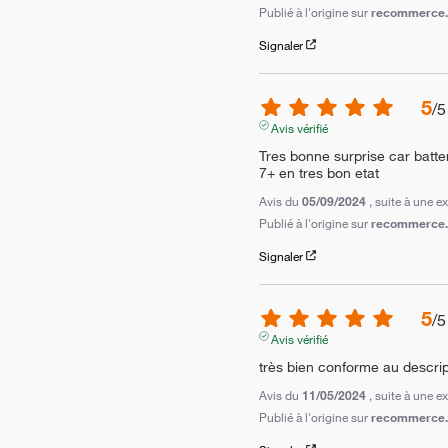
Publié à l'origine sur
recommerce.c
Signaler
5
/
5
Avis vérifié
Tres bonne surprise car batte
7+ en tres bon etat
Avis du
05/09/2024
, suite à une 
Publié à l'origine sur
recommerce.c
Signaler
5
/
5
Avis vérifié
très bien conforme au descrip
Avis du
11/05/2024
, suite à une 
Publié à l'origine sur
recommerce.c