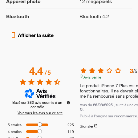
Appareil photo
12 mégapixels
Bluetooth
Bluetooth 4.2
4.4
3
/
5
/
5
Avis vérifié
Le produit iPhone 7 Plus est o
fonctionnalités. Il ne devrait
me l’a remboursé sans probl
Basé sur
383
avis soumis à un
Avis du
26/08/2025
, suite à une 
contrôle
C.
Voir tous les avis sur ce site
Publié à l'origine sur
recommerce.c
5
étoiles
225
Signaler
4
étoiles
119