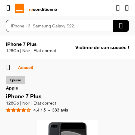
rɘ
conditionné
iPhone 7 Plus
Victime de son succès !
128Go | Noir | Etat correct
Accueil
Épuisé
Apple
iPhone 7 Plus
128Go | Noir | Etat correct
4.4
/
5
-
383
avis