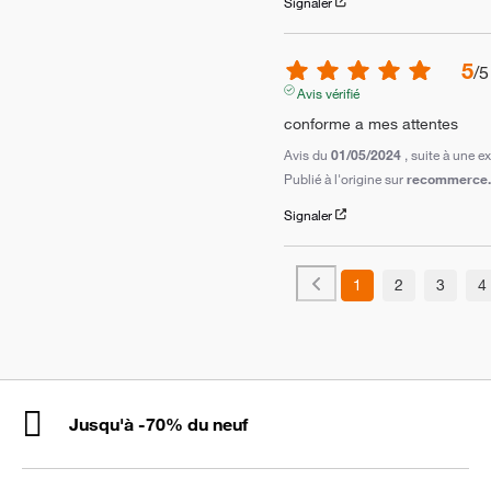
Signaler
5
/
5
Avis vérifié
conforme a mes attentes
Avis du
01/05/2024
, suite à une 
Publié à l'origine sur
recommerce.c
Signaler
1
2
3
4
Jusqu'à -70% du neuf