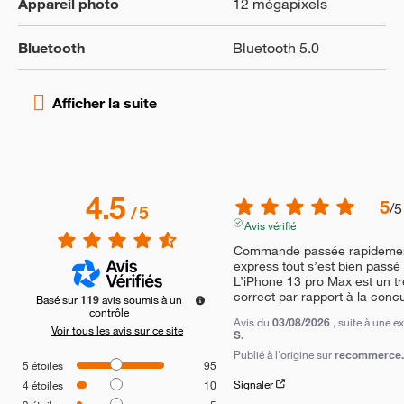
Appareil photo
12 mégapixels
Bluetooth
Bluetooth 5.0
4.5
5
/
5
/
5
Avis vérifié
Commande passée rapidement y
express tout s’est bien passé 

L’iPhone 13 pro Max est un trè
correct par rapport à la conc
Basé sur
119
avis soumis à un
contrôle
Avis du
03/08/2026
, suite à une 
Voir tous les avis sur ce site
S.
Publié à l'origine sur
recommerce.c
5
étoiles
95
Signaler
4
étoiles
10