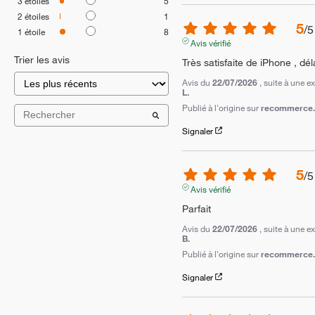
3
étoiles
5
2
étoiles
1
5
/
5
1
étoile
8
Avis vérifié
Trier les avis
Très satisfaite de iPhone , dél
Avis du
22/07/2026
, suite à une 
L.
Publié à l'origine sur
recommerce.c
Signaler
5
/
5
Avis vérifié
Parfait
Avis du
22/07/2026
, suite à une 
B.
Publié à l'origine sur
recommerce.c
Signaler