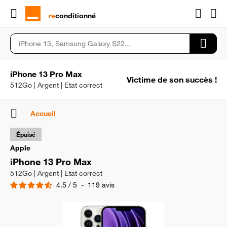
rɘ
conditionné
iPhone 13 Pro Max
Victime de son succès !
512Go | Argent | Etat correct
Accueil
Épuisé
Apple
iPhone 13 Pro Max
512Go | Argent | Etat correct
4.5
/
5
-
119
avis