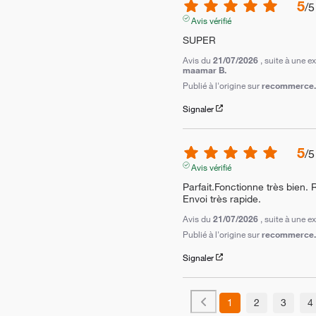
5
/
5
Avis vérifié
SUPER
Avis du
21/07/2026
, suite à une 
maamar B.
Publié à l'origine sur
recommerce.c
Signaler
5
/
5
Avis vérifié
Parfait.Fonctionne très bien. 
Envoi très rapide.
Avis du
21/07/2026
, suite à une 
Publié à l'origine sur
recommerce.c
Signaler
1
2
3
4