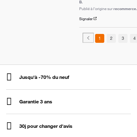
B.
Publié à l'origine sur
recommerce.c
Signaler
1
2
3
4
Jusqu'à -70% du neuf
Garantie 3 ans
30j pour changer d'avis