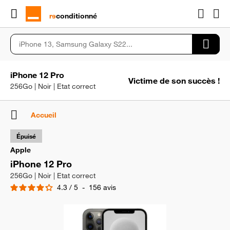
rɘ
conditionné
iPhone 12 Pro
Victime de son succès !
256Go | Noir | Etat correct
Accueil
Épuisé
Apple
iPhone 12 Pro
256Go | Noir | Etat correct
4.3
/
5
-
156
avis