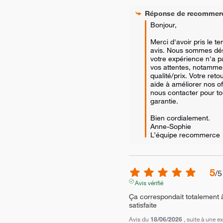
Réponse de
recommer
Bonjour,

Merci d'avoir pris le t
avis. Nous sommes dés
votre expérience n'a pa
vos attentes, notammen
qualité/prix. Votre reto
aide à améliorer nos of
nous contacter pour tou
garantie.

Bien cordialement.

Anne-Sophie

L’équipe recommerce
5
/
5
Avis vérifié
Ça correspondait totalement 
satisfaite
Avis du
18/06/2026
, suite à une 