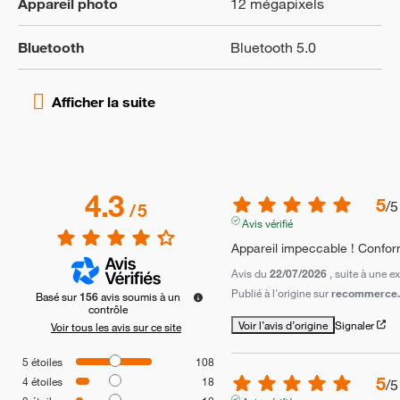
Appareil photo
12 mégapixels
Bluetooth
Bluetooth 5.0
4.3
5
/
5
/
5
Avis vérifié
Appareil impeccable ! Conform
Avis du
22/07/2026
, suite à une 
Publié à l'origine sur
recommerce.
Basé sur
156
avis soumis à un
contrôle
Voir l’avis d’origine
Signaler
Voir tous les avis sur ce site
5
étoiles
108
5
4
étoiles
18
/
5