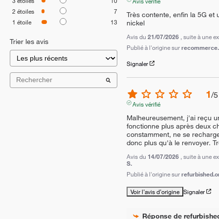
3
étoiles
10
Avis vérifié
2
étoiles
7
Très contente, enfin la 5G et 
1
étoile
13
nickel
Avis du
21/07/2026
, suite à une 
Trier les avis
Publié à l'origine sur
recommerce.c
Signaler
1
/
5
Avis vérifié
Malheureusement, j'ai reçu un
fonctionne plus après deux cha
constamment, ne se recharge p
donc plus qu'à le renvoyer. T
Avis du
14/07/2026
, suite à une 
S.
Publié à l'origine sur
refurbished.o
Voir l’avis d’origine
Signaler
Réponse de
refurbishe