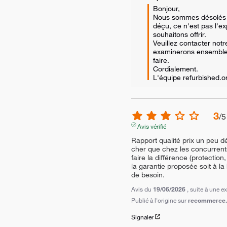
Bonjour, 

Nous sommes désolés q
déçu, ce n'est pas l'e
souhaitons offrir. 

Veuillez contacter notre
examinerons ensemble
faire. 

Cordialement.

L'équipe refurbished.
3
/
5
Avis vérifié
Rapport qualité prix un peu d
cher que chez les concurrents, 
faire la différence (protection
la garantie proposée soit à l
de besoin.
Avis du
19/06/2026
, suite à une 
Publié à l'origine sur
recommerce.c
Signaler