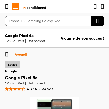
rɘ
conditionné
Google Pixel 6a
Victime de son succès !
128Go | Vert | Etat correct
Accueil
Épuisé
Google
Google Pixel 6a
128Go | Vert | Etat correct
4.3
/
5
-
33
avis