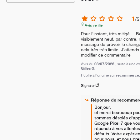
1
/
5
Avis vérifié
Pour l'instant, très mitigé ... B
visiblement neuf, par contre, r
message de prévoir le changem
cela très très limite. J'attend
modifier ce commentaire
Avis du
08/07/2026
, suite à une 
Gilles G.
Publié à l'origine sur
recommerce.c
Signaler
Réponse de
recommer
Bonjour,

et merci beaucoup pour
sommes désolés d'appr
Google Pixel 7 que vou
répondu à vos attentes
défauts. Votre expérien
pour nous, et nous pren