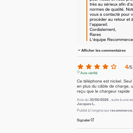
très au sérieux afin d'a
normes de qualité. Notr
vous a contacté pour v
procéder au retour et à
l'appareil.

Cordialement,

Rares

L'équipe Recommerce
Afficher les commentaires
4
/
5
Avis vérifié
Ce téléphone est nickel. Seu
en plus du câble de charge, un
reçu que le chargeur rapide
Avis du
30/06/2026
, suite à une 
Jacques L.
Publié à l'origine sur
recommerce.c
Signaler