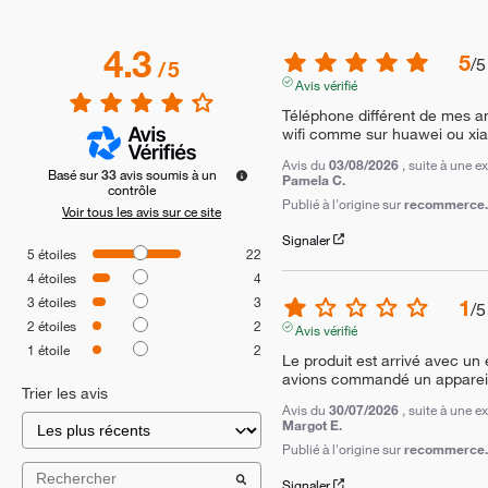
4.3
5
/
5
/
5
Avis vérifié
Téléphone différent de mes an
wifi comme sur huawei ou xiaom
Avis du
03/08/2026
, suite à une 
Basé sur
33
avis soumis à un
Pamela C.
contrôle
Publié à l'origine sur
recommerce.c
Voir tous les avis sur ce site
Signaler
5
étoiles
22
4
étoiles
4
3
étoiles
3
1
/
5
2
étoiles
2
Avis vérifié
1
étoile
2
Le produit est arrivé avec un
avions commandé un appareil 
Trier les avis
Avis du
30/07/2026
, suite à une 
Margot E.
Publié à l'origine sur
recommerce.c
Signaler