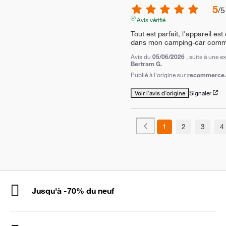
5
/
5
Avis vérifié
Tout est parfait, l'appareil est
dans mon camping-car comme
Avis du
05/06/2026
, suite à une 
Bertram G.
Publié à l'origine sur
recommerce.
Voir l’avis d’origine
Signaler
1
2
3
4
Jusqu'à -70% du neuf