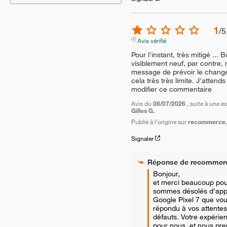
1
/
5
Avis vérifié
Pour l'instant, très mitigé ... B
visiblement neuf, par contre, r
message de prévoir le changem
cela très très limite. J'attend
modifier ce commentaire
Avis du
08/07/2026
, suite à une 
Gilles G.
Publié à l'origine sur
recommerce.c
Signaler
Réponse de
recommer
Bonjour,

et merci beaucoup pour
sommes désolés d'appr
Google Pixel 7 que vou
répondu à vos attentes
défauts. Votre expérien
pour nous, et nous pren