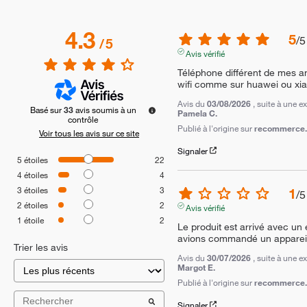
4.3
5
/
5
/
5
Avis vérifié
Téléphone différent de mes an
wifi comme sur huawei ou xiaom
Avis du
03/08/2026
, suite à une 
Basé sur
33
avis soumis à un
Pamela C.
contrôle
Publié à l'origine sur
recommerce.c
Voir tous les avis sur ce site
Signaler
5
étoiles
22
4
étoiles
4
3
étoiles
3
1
/
5
2
étoiles
2
Avis vérifié
1
étoile
2
Le produit est arrivé avec un
avions commandé un appareil 
Trier les avis
Avis du
30/07/2026
, suite à une 
Margot E.
Publié à l'origine sur
recommerce.c
Signaler