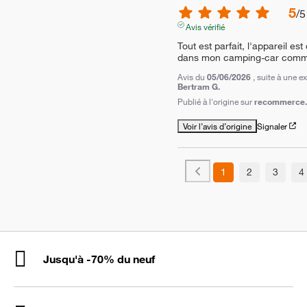
5
/
5
Avis vérifié
Tout est parfait, l'appareil est
dans mon camping-car comme
Avis du
05/06/2026
, suite à une 
Bertram G.
Publié à l'origine sur
recommerce.
Voir l’avis d’origine
Signaler
1
2
3
4
Jusqu'à -70% du neuf