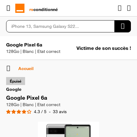
rɘ
conditionné
Google Pixel 6a
Victime de son succès !
128Go | Blanc | Etat correct
Accueil
Épuisé
Google
Google Pixel 6a
128Go | Blanc | Etat correct
4.3
/
5
-
33
avis