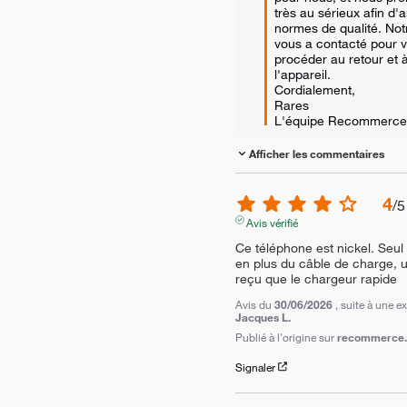
très au sérieux afin d'a
normes de qualité. Notr
vous a contacté pour v
procéder au retour et à
l'appareil.

Cordialement,

Rares

L'équipe Recommerce
Afficher les commentaires
4
/
5
Avis vérifié
Ce téléphone est nickel. Seu
en plus du câble de charge, un
reçu que le chargeur rapide
Avis du
30/06/2026
, suite à une 
Jacques L.
Publié à l'origine sur
recommerce.c
Signaler