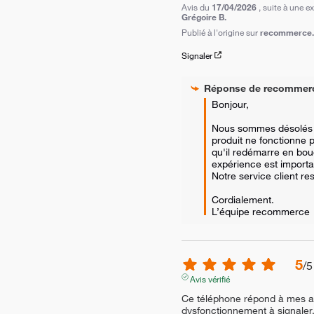
Avis du
17/04/2026
, suite à une 
Grégoire B.
Publié à l'origine sur
recommerce.c
Signaler
Réponse de
recommer
Bonjour,  

Nous sommes désolés d
produit ne fonctionne 
qu'il redémarre en bouc
expérience est importa
Notre service client res
Cordialement.

L’équipe recommerce
5
/
5
Avis vérifié
Ce téléphone répond à mes at
dysfonctionnement à signaler