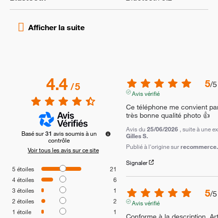
4.4
5
/
5
/
5
Avis vérifié
Ce téléphone me convient parf
très bonne qualité photo 👍
Avis du
25/06/2026
, suite à une 
Basé sur
31
avis soumis à un
Gilles S.
contrôle
Publié à l'origine sur
recommerce.c
Voir tous les avis sur ce site
Signaler
5
étoiles
21
4
étoiles
6
3
étoiles
1
5
/
5
2
étoiles
2
Avis vérifié
1
étoile
1
Conforme à la description. Art