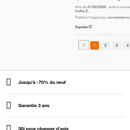
Avis du
01/02/2026
, suite à une 
Cathy E.
Publié à l'origine sur
recommerce.c
Signaler
1
2
3
4
Jusqu'à -70% du neuf
Garantie 3 ans
30j pour changer d'avis