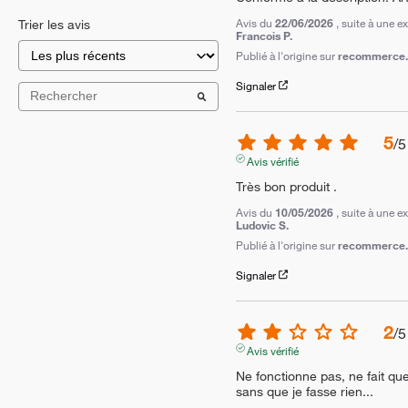
Avis du
22/06/2026
, suite à une 
Trier les avis
Francois P.
Publié à l'origine sur
recommerce.c
Signaler
5
/
5
Avis vérifié
Très bon produit .
Avis du
10/05/2026
, suite à une 
Ludovic S.
Publié à l'origine sur
recommerce.c
Signaler
2
/
5
Avis vérifié
Ne fonctionne pas, ne fait qu
sans que je fasse rien...