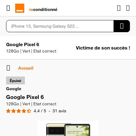
rɘ
conditionné
Google Pixel 6
Victime de son succès !
128Go | Vert | Etat correct
Accueil
Épuisé
Google
Google Pixel 6
128Go | Vert | Etat correct
4.4
/
5
-
31
avis