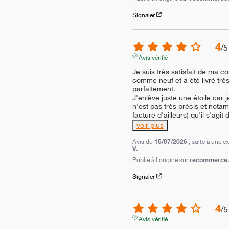
Signaler
4
/
5
Avis vérifié
Je suis très satisfait de ma 
comme neuf et a été livré très
parfaitement.

J'enlève juste une étoile car j
n'est pas très précis et notam
facture d'ailleurs) qu'il s'agit
voir plus
Avis du
15/07/2026
, suite à une 
V.
Publié à l'origine sur
recommerce.c
Signaler
4
/
5
Avis vérifié