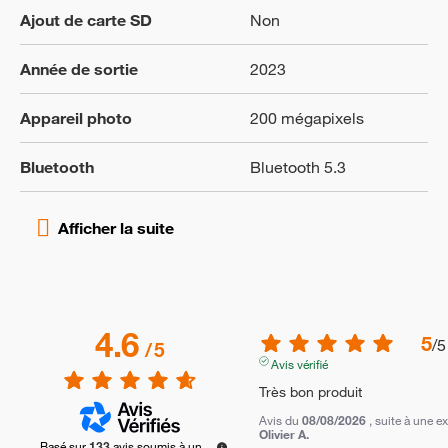
Ajout de carte SD
Non
Année de sortie
2023
Appareil photo
200 mégapixels
Bluetooth
Bluetooth 5.3
4.6
5
/
5
/
5
Avis vérifié
Très bon produit
Avis du
08/08/2026
, suite à une 
Olivier A.
Basé sur
133
avis soumis à un