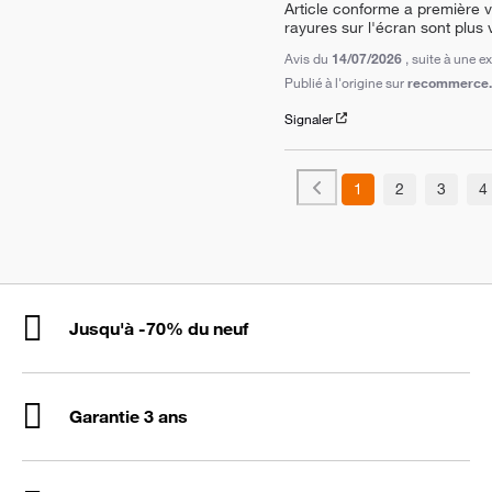
Article conforme a première vu
rayures sur l'écran sont plus 
Avis du
14/07/2026
, suite à une 
Publié à l'origine sur
recommerce.c
Signaler
1
2
3
4
Jusqu'à -70% du neuf
Garantie 3 ans