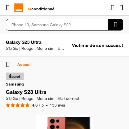
rɘ
conditionné
Galaxy S23 Ultra
Victime de son succès !
512Go | Rouge | Mono sim | Etat correct
Accueil
Épuisé
Samsung
Galaxy S23 Ultra
512Go | Rouge | Mono sim | Etat correct
4.6
/
5
-
133
avis