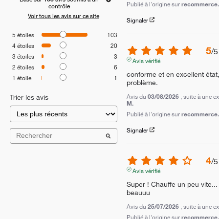
Publié à l'origine sur
recommerce.c
contrôle
Voir tous les avis sur ce site
Signaler
5
étoiles
103
4
étoiles
20
5
/
5
3
étoiles
3
Avis vérifié
2
étoiles
6
conforme et en excellent état
1
étoile
1
problème.
Avis du
03/08/2026
, suite à une 
Trier les avis
M.
Publié à l'origine sur
recommerce.c
Signaler
4
/
5
Avis vérifié
Super ! Chauffe un peu vite... M
beauuu
Avis du
25/07/2026
, suite à une 
Publié à l'origine sur
recommerce.c