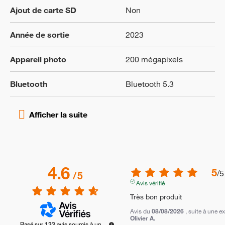
Ajout de carte SD
Non
Année de sortie
2023
Appareil photo
200 mégapixels
Bluetooth
Bluetooth 5.3
4.6
5
/
5
/
5
Avis vérifié
Très bon produit
Avis du
08/08/2026
, suite à une 
Olivier A.
Basé sur
133
avis soumis à un