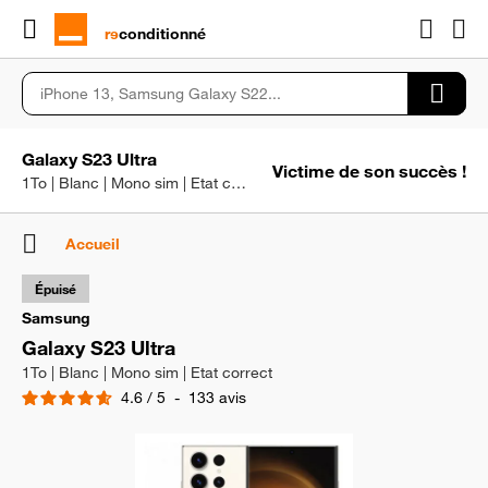
rɘ
conditionné
Galaxy S23 Ultra
Victime de son succès !
1To | Blanc | Mono sim | Etat correct
Accueil
Épuisé
Samsung
Galaxy S23 Ultra
1To | Blanc | Mono sim | Etat correct
4.6
/
5
-
133
avis