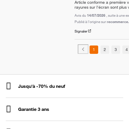
Article conforme a première vu
rayures sur l'écran sont plus 
Avis du
14/07/2026
, suite à une 
Publié à l'origine sur
recommerce.c
Signaler
1
2
3
4
Jusqu'à -70% du neuf
Garantie 3 ans