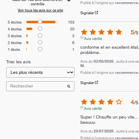
Publié à l'origine sur
recommerce.c
contrôle
Voir tous les avis sur ce site
Signaler
5
étoiles
103
4
étoiles
20
5
/
5
3
étoiles
3
Avis vérifié
2
étoiles
6
conforme et en excellent état
1
étoile
1
problème.
Avis du
03/08/2026
, suite à une 
Trier les avis
M.
Publié à l'origine sur
recommerce.c
Signaler
4
/
5
Avis vérifié
Super ! Chauffe un peu vite... M
beauuu
Avis du
25/07/2026
, suite à une 
Publié à l'origine sur
recommerce.c