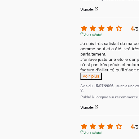
Signaler
4
/
5
Avis vérifié
Je suis très satisfait de ma 
comme neuf et a été livré très
parfaitement.

J'enlève juste une étoile car j
n'est pas très précis et notam
facture d'ailleurs) qu'il s'agit
voir plus
Avis du
15/07/2026
, suite à une 
V.
Publié à l'origine sur
recommerce.c
Signaler
4
/
5
Avis vérifié