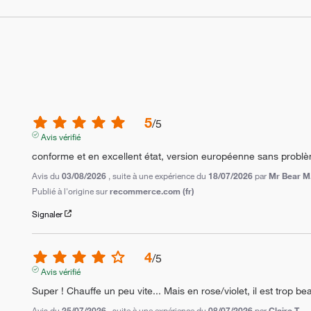
5
/
5
Avis vérifié
conforme et en excellent état, version européenne sans probl
Avis du
03/08/2026
, suite à une expérience du
18/07/2026
par
Mr Bear M
Publié à l'origine sur
recommerce.com (fr)
Signaler
4
/
5
Avis vérifié
Super ! Chauffe un peu vite... Mais en rose/violet, il est trop b
Avis du
25/07/2026
, suite à une expérience du
08/07/2026
par
Claire T.