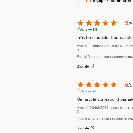
L’équipe recommerce
5
/
5
Avis vérifié
Très bon modèle. Bonne auto
Avis du
13/05/2026
, suite à une 
J.
Publié à l'origine sur
recommerce.c
Signaler
5
/
5
Avis vérifié
Cet article correspond parfai
Avis du
03/02/2026
, suite à une 
C.
Publié à l'origine sur
recommerce.c
Signaler