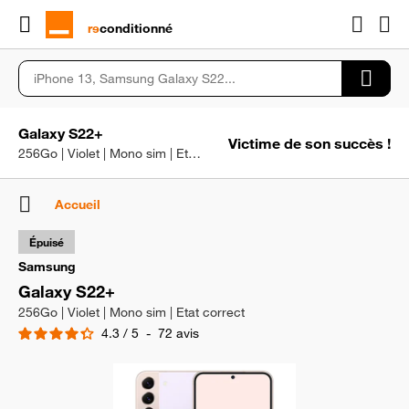
rɘ
conditionné
Galaxy S22+
Victime de son succès !
256Go | Violet | Mono sim | Etat correct
Accueil
Épuisé
Samsung
Galaxy S22+
256Go | Violet | Mono sim | Etat correct
4.3
/
5
-
72
avis