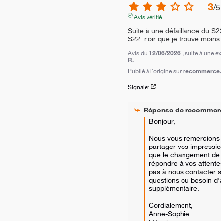
3
/
5
Avis vérifié
Suite à une défaillance du S22
S22  noir que je trouve moins
Avis du
12/06/2026
, suite à une 
R.
Publié à l'origine sur
recommerce.c
Signaler
Réponse de
recommer
Bonjour, 

Nous vous remercions d
partager vos impressi
que le changement de 
répondre à vos attentes
pas à nous contacter s
questions ou besoin d'
supplémentaire. 

Cordialement,

Anne-Sophie
