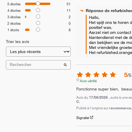
5
étoiles
51
Réponse de
refurbishe
4
étoiles
11
3
étoiles
2
Hallo, 

Het spijt ons te horen d
2
étoiles
0
positief was. 

1
étoile
8
Aarzel niet om contact
klantendienst met de de
Trier les avis
dan bekijken we de mog
Met vriendelijke groeten
Het refurbished.orang
5
/
5
Avis vérifié
Fonctionne super bien,  beauc
Avis du
17/06/2026
, suite à une 
C.
Publié à l'origine sur
recommerce.c
Signaler