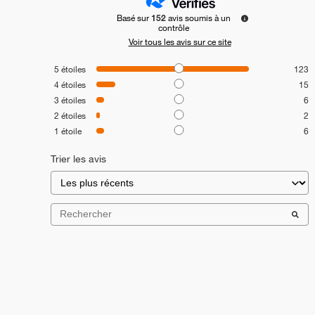
Basé sur
152
avis soumis à un
contrôle
Voir tous les avis sur ce site
5
étoiles
123
4
étoiles
15
3
étoiles
6
2
étoiles
2
1
étoile
6
Trier les avis