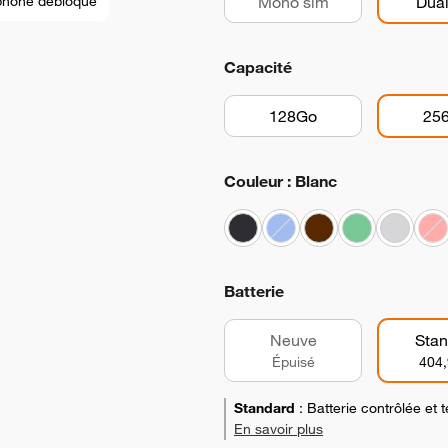
phone débloqué
Mono sim
Dual
Capacité
128Go
25
Couleur : Blanc
Batterie
Neuve
Stan
Épuisé
404,
Standard
:
Batterie contrôlée et
En savoir plus