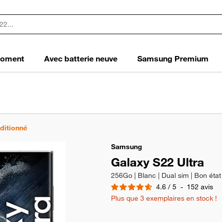
 moment
Avec batterie neuve
Samsung Premium
nditionné
Samsung
Galaxy S22 Ultra
256Go | Blanc | Dual sim | Bon état
4.6
/
5
-
152
avis
Plus que 3 exemplaires en stock !