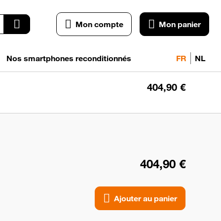
Mon compte
Mon panier
Nos smartphones reconditionnés
FR
NL
404,90 €
Ajo
a
pan
404,90 €
Ajouter au panier