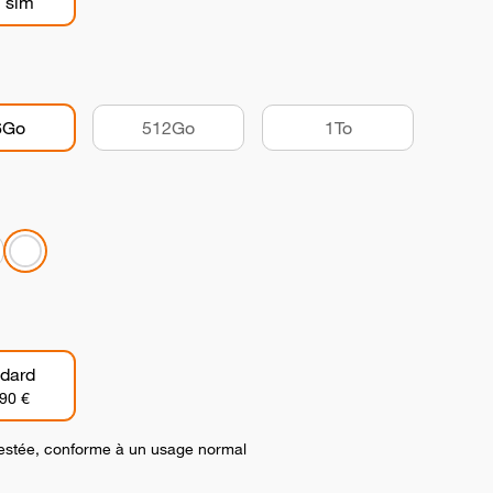
 sim
6Go
512Go
1To
dard
90 €
 testée, conforme à un usage normal