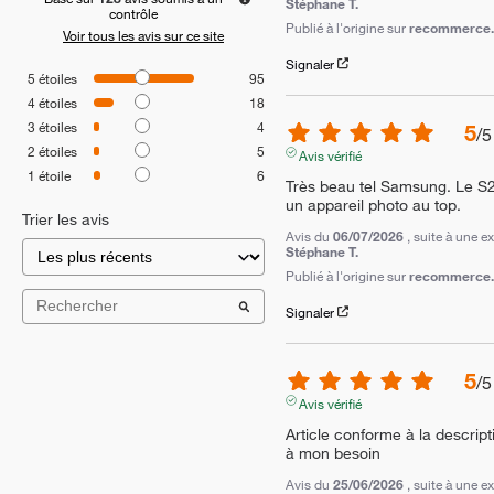
Stéphane T.
contrôle
Publié à l'origine sur
recommerce.c
Voir tous les avis sur ce site
Signaler
5
étoiles
95
4
étoiles
18
3
étoiles
4
5
/
5
2
étoiles
5
Avis vérifié
1
étoile
6
Très beau tel Samsung. Le S2
un appareil photo au top.
Trier les avis
Avis du
06/07/2026
, suite à une 
Stéphane T.
Publié à l'origine sur
recommerce.c
Signaler
5
/
5
Avis vérifié
Article conforme à la descript
à mon besoin
Avis du
25/06/2026
, suite à une 