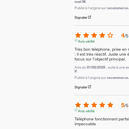
noel M.
Publié à l'origine sur
recommerce.c
Signaler
4
/
5
Avis vérifié
Très bon téléphone, prise en ma
: il est très réactif. Juste un
focus sur l'objectif principal.
Avis du
01/02/2026
, suite à une 
P.
Publié à l'origine sur
recommerce.c
Signaler
5
/
5
Avis vérifié
Téléphone fonctionnant parfait
impeccable