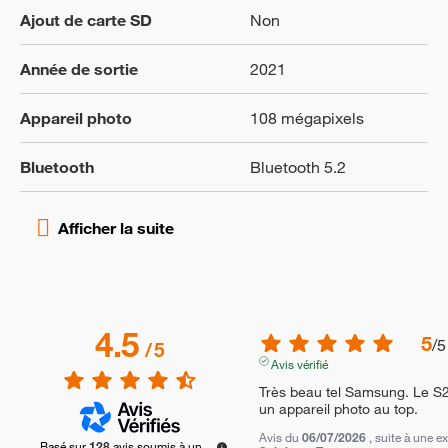
Ajout de carte SD
Non
Année de sortie
2021
Appareil photo
108 mégapixels
Bluetooth
Bluetooth 5.2
4.5
5
/
5
/
5
Avis vérifié
Très beau tel Samsung. Le S2
un appareil photo au top.
Avis du
06/07/2026
, suite à une 
Basé sur
128
avis soumis à un