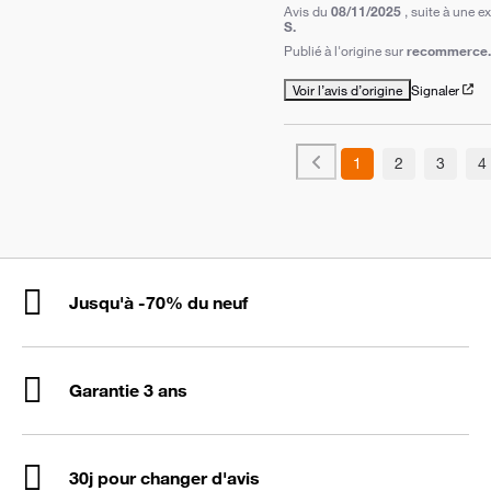
Avis du
08/11/2025
, suite à une 
S.
Publié à l'origine sur
recommerce.
Voir l’avis d’origine
Signaler
1
2
3
4
Jusqu'à -70% du neuf
Garantie 3 ans
30j pour changer d'avis