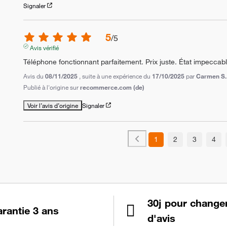
Signaler
5
/
5
Avis vérifié
Téléphone fonctionnant parfaitement. Prix juste. État impeccab
Avis du
08/11/2025
, suite à une expérience du
17/10/2025
par
Carmen S.
Publié à l'origine sur
recommerce.com (de)
Voir l’avis d’origine
Signaler
1
2
3
4
30j pour change
rantie 3 ans
d'avis