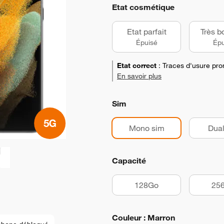
Etat cosmétique
Etat parfait
Très b
Épuisé
Épu
Etat correct
:
Traces d'usure pro
En savoir plus
Sim
Mono sim
Dual
Capacité
128Go
25
Couleur : Marron