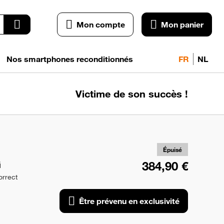
Mon compte
Mon panier
Nos smartphones reconditionnés
FR
NL
Victime de son succès !
pr
exc
Épuisé
G
384,90 €
orrect
Être prévenu en exclusivité