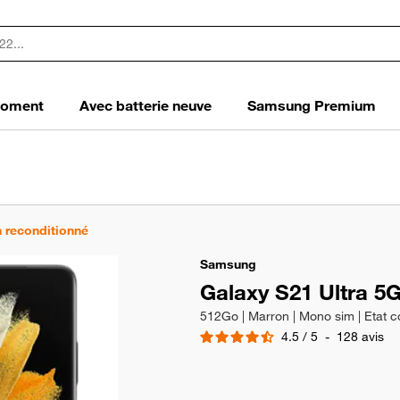
 moment
Avec batterie neuve
Samsung Premium
 reconditionné
Samsung
Galaxy S21 Ultra 5
512Go | Marron | Mono sim | Etat c
4.5
/
5
-
128
avis