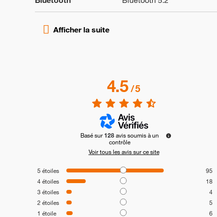
Bluetooth
Bluetooth 5.2
4.5
/
5
Basé sur
128
avis soumis à un
contrôle
Voir tous les avis sur ce site
5
étoiles
95
4
étoiles
18
3
étoiles
4
2
étoiles
5
1
étoile
6