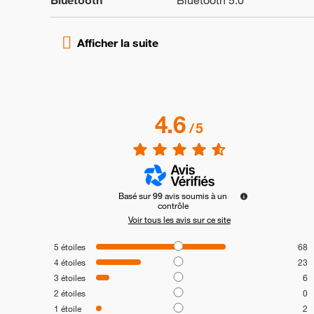
Bluetooth
Bluetooth 5.0
4.6
/
5
Basé sur
99
avis soumis à un
contrôle
Voir tous les avis sur ce site
5
étoiles
68
4
étoiles
23
3
étoiles
6
2
étoiles
0
1
étoile
2