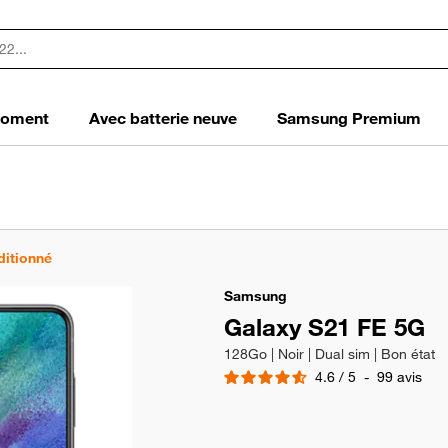
 moment
Avec batterie neuve
Samsung Premium
ditionné
Samsung
Galaxy S21 FE 5G
128Go | Noir | Dual sim | Bon état
4.6
/
5
-
99
avis