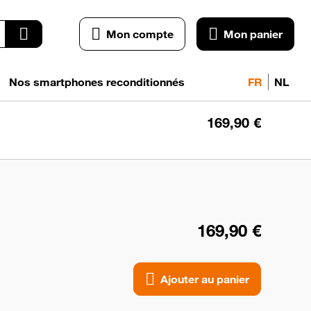
Mon compte
Mon panier
Nos smartphones reconditionnés
FR
NL
169,90 €
Ajo
a
pan
169,90 €
Ajouter au panier