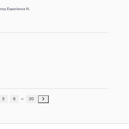
emy Experience H.
5
6
20