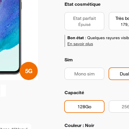
Etat cosmétique
Etat parfait
Très b
Épuisé
179,
Bon état
:
Quelques rayures visibl
En savoir plus
Sim
Mono sim
Dual
Capacité
128Go
25
Couleur : Noir