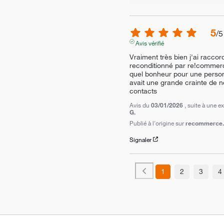
5
/
5
Avis vérifié
Vraiment très bien j'ai racco
reconditionné par re!commerce 
quel bonheur pour une personn
avait une grande crainte de ne
contacts
Avis du
03/01/2026
, suite à une 
G.
Publié à l'origine sur
recommerce.c
Signaler
1
2
3
4