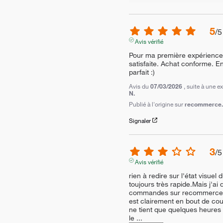
5
/
5
Avis vérifié
Pour ma première expérience d
satisfaite. Achat conforme. En
parfait :)
Avis du
07/03/2026
, suite à une 
N.
Publié à l'origine sur
recommerce.c
Signaler
3
/
5
Avis vérifié
rien à redire sur l'état visuel d
toujours très rapide.Mais j'ai
commandes sur recommerce et l
est clairement en bout de cou
ne tient que quelques heures 
le 
...