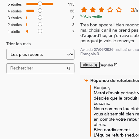
5
étoiles
115
3
/
5
4
étoiles
33
Avis vérifié
3
étoiles
3
Très bon appareil bien recon
2
étoiles
3
mal choisi car il ne prend pas
1
étoile
7
d’aujourd’hui, or j’en avais a
pourquoi je vais le renvoyer.
Trier les avis
Avis du
27/06/2026
, suite à une 
François D.
Utile
(0)
Signaler
Réponse de
refurbishe
Bonjour,  

Merci d'avoir partagé 
désolés que le produit 
besoins.  

Nous sommes toutefois 
vous ait semblé bien r
en compte votre retour
offres.  

Bien cordialement.

L’équipe refurbished.o