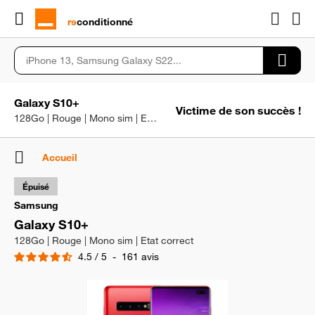
rɘ
conditionné
Galaxy S10+
Victime de son succès !
128Go | Rouge | Mono sim | Etat correct
Accueil
Épuisé
Samsung
Galaxy S10+
128Go | Rouge | Mono sim | Etat correct
4.5
/
5
-
161
avis