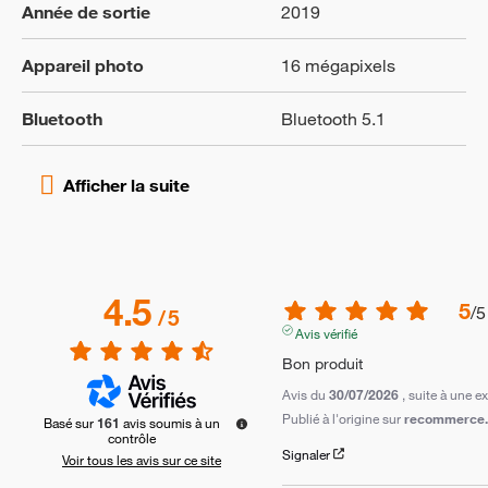
Année de sortie
2019
Appareil photo
16 mégapixels
Bluetooth
Bluetooth 5.1
4.5
5
/
5
/
5
Avis vérifié
Bon produit
Avis du
30/07/2026
, suite à une 
Publié à l'origine sur
recommerce.c
Basé sur
161
avis soumis à un
contrôle
Signaler
Voir tous les avis sur ce site