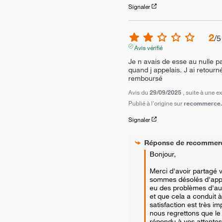
Signaler
2
/
5
Avis vérifié
Je n avais de esse au nulle pa
quand j appelais. J ai retourné
remboursé
Avis du
29/09/2025
, suite à une 
Publié à l'origine sur
recommerce.c
Signaler
Réponse de
recommer
Bonjour,

Merci d'avoir partagé 
sommes désolés d'appr
eu des problèmes d'aud
et que cela a conduit à 
satisfaction est très im
nous regrettons que le p
répondu à vos attentes.