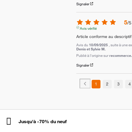
Signaler
5
/
5
Avis vérifié
Article conforme au descriptif
Avis du
10/09/2025
, suite à une 
Denis et Sylvie M.
Publié à l'origine sur
recommerce.c
Signaler
1
2
3
4
Jusqu'à -70% du neuf