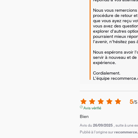
Nous vous remercions d'
procédure de retour e
que vous ayez reçu vo
vous avez des question
explorer d'autres optio
pourraient mieux répon
l'avenir, n'hésitez pas 
Nous espérons avoir l'
servir à nouveau et de 
expérience.

Cordialement.

L’équipe recommerce
5
/
5
Avis vérifié
Bien
Avis du
26/09/2025
, suite à une 
Publié à l'origine sur
recommerce.c