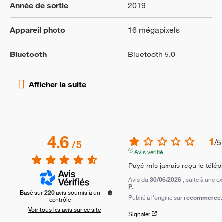
Année de sortie
2019
Appareil photo
16 mégapixels
Bluetooth
Bluetooth 5.0
4.6
1
/
5
/
5
Avis vérifié
Payé mIs jamais reçu le téléph
Avis du
30/06/2026
, suite à une 
P.
Basé sur
220
avis soumis à un
Publié à l'origine sur
recommerce.c
contrôle
Voir tous les avis sur ce site
Signaler