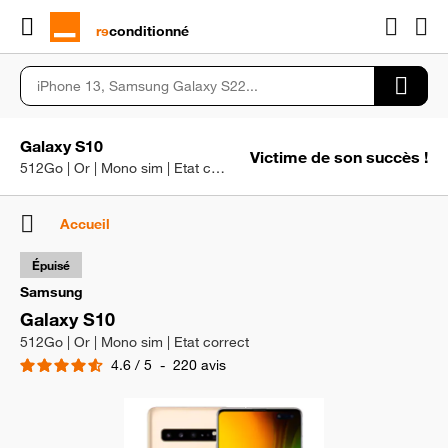
rɘ
conditionné
Galaxy S10
Victime de son succès !
512Go | Or | Mono sim | Etat correct
Accueil
Épuisé
Samsung
Galaxy S10
512Go | Or | Mono sim | Etat correct
4.6
/
5
-
220
avis