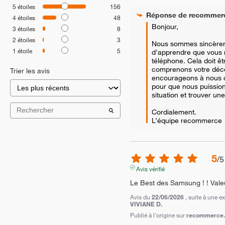
5
étoiles
156
Réponse de
recommer
4
étoiles
48
Bonjour,

3
étoiles
8
2
étoiles
3
Nous sommes sincèrem
1
étoile
5
d'apprendre que vous n
téléphone. Cela doit êtr
comprenons votre déce
Trier les avis
encourageons à nous c
pour que nous puission
situation et trouver un
Cordialement.

L’équipe recommerce
5
/
5
Avis vérifié
Le Best des Samsung ! ! Valeur
Avis du
22/06/2026
, suite à une 
VIVIANE D.
Publié à l'origine sur
recommerce.c