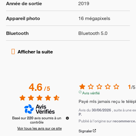
Année de sortie
2019
Appareil photo
16 mégapixels
Bluetooth
Bluetooth 5.0
4.6
1
/
5
/
5
Avis vérifié
Payé mIs jamais reçu le téléph
Avis du
30/06/2026
, suite à une 
P.
Basé sur
220
avis soumis à un
Publié à l'origine sur
recommerce.c
contrôle
Voir tous les avis sur ce site
Signaler