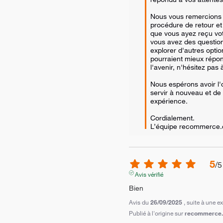
Nous vous remercions d'
procédure de retour e
que vous ayez reçu vo
vous avez des question
explorer d'autres optio
pourraient mieux répon
l'avenir, n'hésitez pas 
Nous espérons avoir l'
servir à nouveau et de 
expérience.

Cordialement.

L’équipe recommerce
5
/
5
Avis vérifié
Bien
Avis du
26/09/2025
, suite à une 
Publié à l'origine sur
recommerce.c