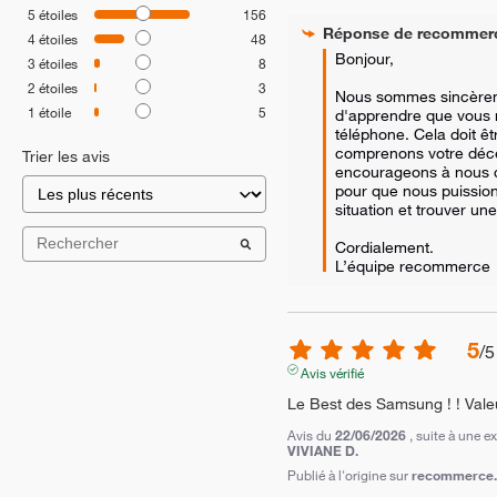
5
étoiles
156
Réponse de
recommer
4
étoiles
48
Bonjour,

3
étoiles
8
2
étoiles
3
Nous sommes sincèrem
1
étoile
5
d'apprendre que vous n
téléphone. Cela doit êtr
comprenons votre déce
Trier les avis
encourageons à nous c
pour que nous puission
situation et trouver un
Cordialement.

L’équipe recommerce
5
/
5
Avis vérifié
Le Best des Samsung ! ! Valeur
Avis du
22/06/2026
, suite à une 
VIVIANE D.
Publié à l'origine sur
recommerce.c