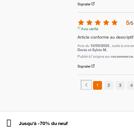
Signaler
5
/
5
Avis vérifié
Article conforme au descriptif
Avis du
10/09/2025
, suite à une 
Denis et Sylvie M.
Publié à l'origine sur
recommerce.c
Signaler
1
2
3
4
Jusqu'à -70% du neuf