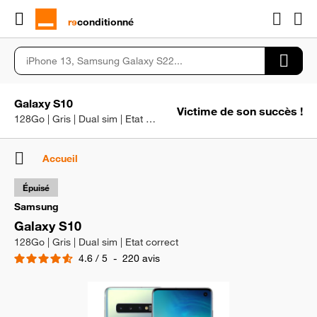
rɘ
conditionné
Galaxy S10
Victime de son succès !
128Go | Gris | Dual sim | Etat correct
Accueil
Épuisé
Samsung
Galaxy S10
128Go | Gris | Dual sim | Etat correct
4.6
/
5
-
220
avis