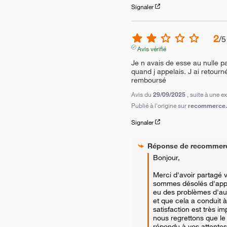
Signaler
2
/
5
Avis vérifié
Je n avais de esse au nulle pa
quand j appelais. J ai retourné
remboursé
Avis du
29/09/2025
, suite à une 
Publié à l'origine sur
recommerce.c
Signaler
Réponse de
recommer
Bonjour,

Merci d'avoir partagé 
sommes désolés d'appr
eu des problèmes d'aud
et que cela a conduit à 
satisfaction est très im
nous regrettons que le p
répondu à vos attentes.