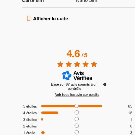
Carte sim
Nano Sim
4.6
/
5
Basé sur
87
avis soumis à un
contrôle
Voir tous les avis sur ce site
5
étoiles
65
4
étoiles
18
3
étoiles
1
2
étoiles
0
1
étoile
3