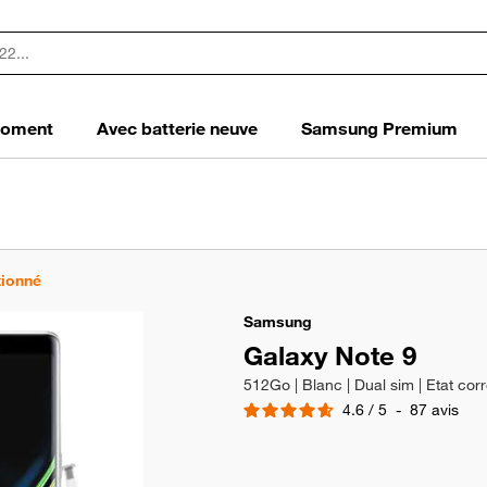
 moment
Avec batterie neuve
Samsung Premium
tionné
Samsung
Galaxy Note 9
512Go | Blanc | Dual sim | Etat cor
4.6
/
5
-
87
avis