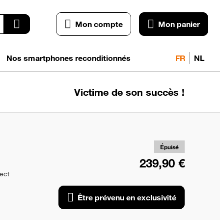
Mon compte
Mon panier
Nos smartphones reconditionnés
FR
NL
Victime de son succès !
pr
exc
Épuisé
239,90 €
rect
Être prévenu en exclusivité