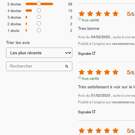
5
étoiles
58
4
étoiles
13
5
/
5
3
étoiles
3
Avis vérifié
2
étoiles
2
Tres bonne
1
étoile
2
Avis du
04/02/2025
, suite à une 
Trier les avis
Publié à l'origine sur
recommerce.c
Signaler
5
/
5
Avis vérifié
Très satisfaisant à voir sur le
Avis du
01/02/2025
, suite à une 
Publié à l'origine sur
recommerce.c
Signaler
5
/
5