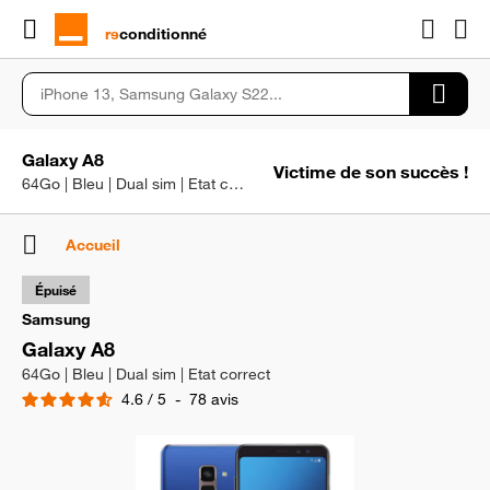
rɘ
conditionné
Galaxy A8
Victime de son succès !
64Go | Bleu | Dual sim | Etat correct
Accueil
Épuisé
Samsung
Galaxy A8
64Go | Bleu | Dual sim | Etat correct
4.6
/
5
-
78
avis