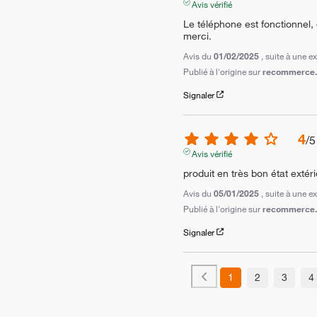
Avis vérifié
Le téléphone est fonctionnel,
merci.
Avis du
01/02/2025
, suite à une 
Publié à l'origine sur
recommerce.c
Signaler
4
/
5
Avis vérifié
produit en très bon état extér
Avis du
05/01/2025
, suite à une 
Publié à l'origine sur
recommerce.c
Signaler
1
2
3
4