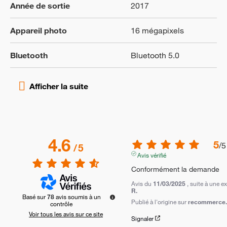
Année de sortie
2017
Appareil photo
16 mégapixels
Bluetooth
Bluetooth 5.0
4.6
5
/
5
/
5
Avis vérifié
Conformément la demande
Avis du
11/03/2025
, suite à une 
R.
Basé sur
78
avis soumis à un
Publié à l'origine sur
recommerce.c
contrôle
Voir tous les avis sur ce site
Signaler