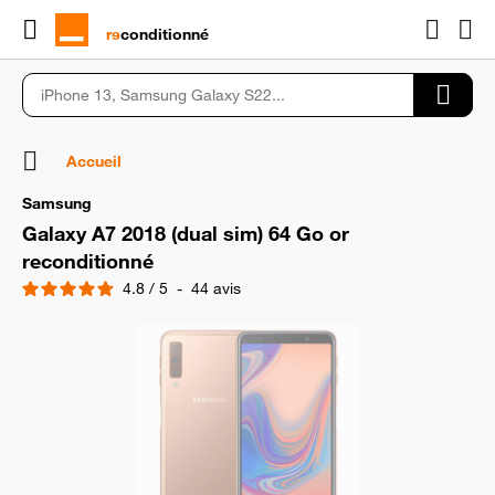
rɘ
conditionné
Accueil
Samsung
Galaxy A7 2018 (dual sim) 64 Go or
reconditionné
4.8
/
5
-
44
avis