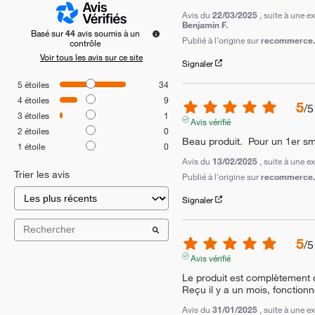
Avis du
22/03/2025
, suite à une 
Benjamin F.
Basé sur
44
avis soumis à un
Publié à l'origine sur
recommerce.c
contrôle
Voir tous les avis sur ce site
Signaler
5
étoiles
34
4
étoiles
9
5
/
5
3
étoiles
1
Avis vérifié
2
étoiles
0
Beau produit.  Pour un 1er sm
1
étoile
0
Avis du
13/02/2025
, suite à une 
Trier les avis
Publié à l'origine sur
recommerce.c
Signaler
5
/
5
Avis vérifié
Le produit est complètement c
Reçu il y a un mois, fonction
Avis du
31/01/2025
, suite à une 