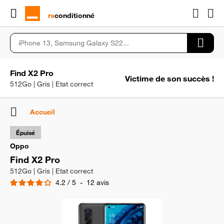
rɘ
conditionné
Find X2 Pro
Victime de son succès !
512Go | Gris | Etat correct
Accueil
Épuisé
Oppo
Find X2 Pro
512Go | Gris | Etat correct
4.2
/
5
-
12
avis