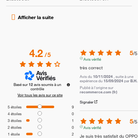
4.2
5
/
5
/
5
Avis vérifié
très correct
Avis du
10/11/2024
, suite à une
expérience du
15/09/2024
par
B.H.
Basé sur
12
avis soumis à un
Publié à l'origine sur
contrôle
recommerce.com (fr)
Voir tous les avis sur ce site
Signaler
5
étoiles
9
4
étoiles
0
5
3
étoiles
1
/
5
2
étoiles
0
Avis vérifié
1
étoile
2
Je suis très satisfait du OPPO 