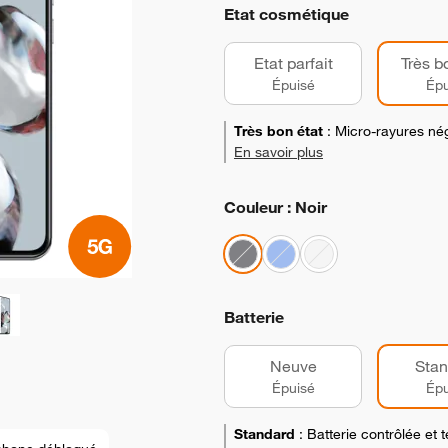
Etat cosmétique
Etat parfait
Très b
Épuisé
Épu
Très bon état
:
Micro-rayures nég
En savoir plus
Couleur : Noir
Batterie
Neuve
Stan
Épuisé
Épu
Standard
:
Batterie contrôlée et