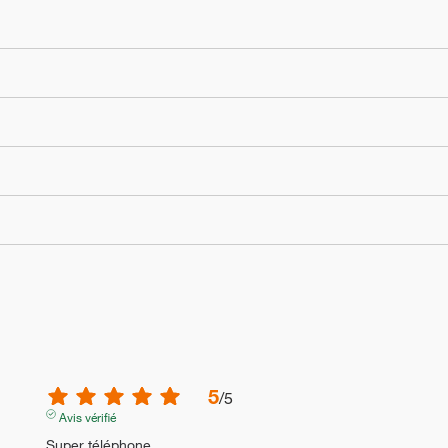
5
/
5
Avis vérifié
Super téléphone