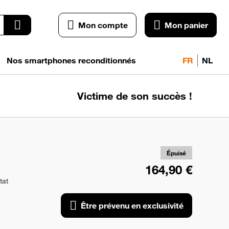
Mon compte
Mon panier
Nos smartphones reconditionnés
FR
NL
Victime de son succès !
pr
exc
Épuisé
164,90 €
tat
Être prévenu en exclusivité