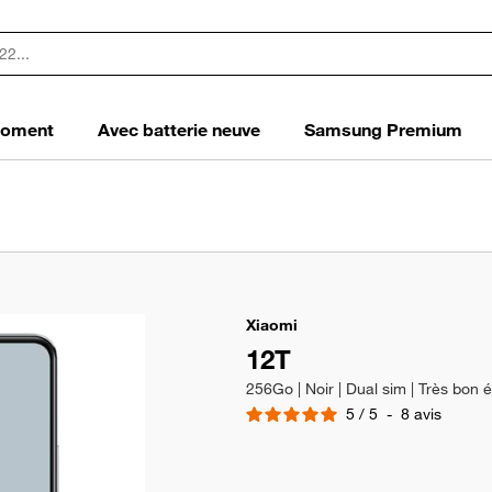
 moment
Avec batterie neuve
Samsung Premium
Xiaomi
12T
256Go | Noir | Dual sim | Très bon é
5
/
5
-
8
avis