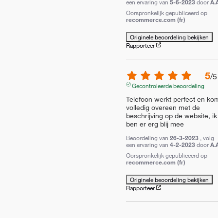
een ervaring van
5-6-2023
door
A.
Oorspronkelijk gepubliceerd op
recommerce.com (fr)
Originele beoordeling bekijken
Rapporteer
5
/
5
Gecontroleerde beoordeling
Telefoon werkt perfect en kom
volledig overeen met de 
beschrijving op de website, ik 
ben er erg blij mee
Beoordeling van
26-3-2023
, volg
een ervaring van
4-2-2023
door
A.
Oorspronkelijk gepubliceerd op
recommerce.com (fr)
Originele beoordeling bekijken
Rapporteer