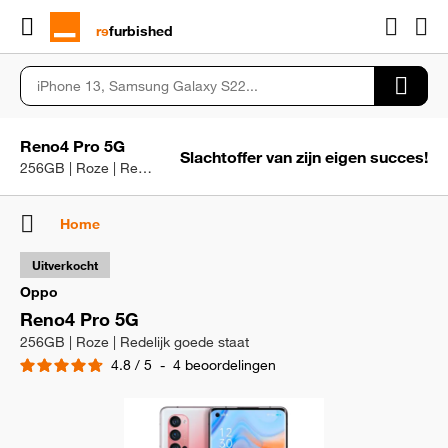
rɘ
furbished
Reno4 Pro 5G
Slachtoffer van zijn eigen succes!
256GB | Roze | Redelijk goede staat
Home
Uitverkocht
Oppo
Reno4 Pro 5G
256GB | Roze | Redelijk goede staat
4.8
/
5
-
4
beoordelingen