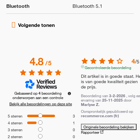
Bluetooth
Bluetooth 5.1
4.8
4
/
5
/
5
Gecontroleerde beoordeling
Dit artikel is in goede staat. He
is van goede kwaliteit gezien 
de prijs.
Gebaseerd op
4
beoordeling
Beoordeling van
3-2-2026
, volg e
onderworpen aan een controle
ervaring van
25-11-2025
door
Bekijk alle beoordelingen op deze site
Marlyse Z.
Oorspronkelijk gepubliceerd op
recommerce.com (fr)
5
sterren
3
4
sterren
1
Originele beoordeling bekijken
3
sterren
0
Rapporteer
2
sterren
0