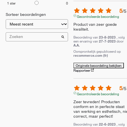
1
ster
0
5
/
5
Sorteer beoordelingen
Gecontroleerde beoordeling
Product van zeer goede 
kwaliteit.
Beoordeling van
23-8-2023
, volg
een ervaring van
27-7-2023
door
A.A.
Oorspronkelijk gepubliceerd op
recommerce.com (fr)
Originele beoordeling bekijken
Rapporteer
5
/
5
Gecontroleerde beoordeling
Zeer tevreden! Producten 
conform en in perfecte staat 
van werking en esthetisch, nie
correct, maar perfect!
Beoordeling van
22-6-2023
, volg