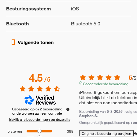
Besturingssysteem
iOS
Bluetooth
Bluetooth 5.0
4.5
5
/
5
/
5
Gecontroleerde beoordeling
iPhone 8 gekocht om een app i
Uiteindelijk blijkt de telefoon in
dat niet ons aankoopcriteriu
Gebaseerd op
572
beoordeling
Beoordeling van
5-8-2026
, volg e
onderworpen aan een controle
Stephen S.
Bekijk alle beoordelingen op deze site
Oorspronkelijk gepubliceerd op
re
5
sterren
398
Originele beoordeling bekijken
R