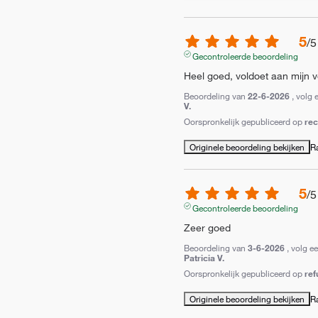
5
/
5
Gecontroleerde beoordeling
Heel goed, voldoet aan mijn v
Beoordeling van
22-6-2026
, volg 
V.
Oorspronkelijk gepubliceerd op
re
Originele beoordeling bekijken
R
5
/
5
Gecontroleerde beoordeling
Zeer goed
Beoordeling van
3-6-2026
, volg e
Patricia V.
Oorspronkelijk gepubliceerd op
ref
Originele beoordeling bekijken
R