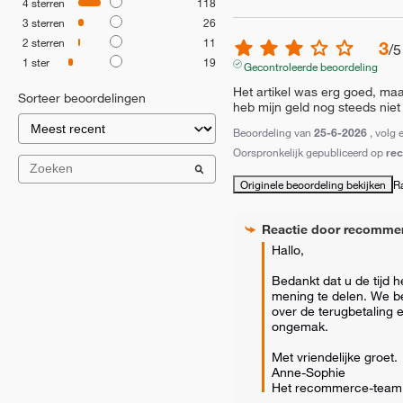
4
sterren
118
3
sterren
26
2
sterren
11
3
/
5
1
ster
19
Gecontroleerde beoordeling
Het artikel was erg goed, maar
Sorteer beoordelingen
heb mijn geld nog steeds niet 
Beoordeling van
25-6-2026
, volg 
Oorspronkelijk gepubliceerd op
re
Originele beoordeling bekijken
R
Reactie door
recomme
Hallo,

Bedankt dat u de tijd 
mening te delen. We beg
over de terugbetaling e
ongemak.

Met vriendelijke groet.

Anne-Sophie

Het recommerce-team