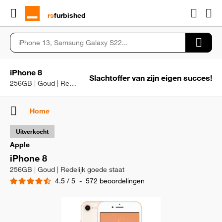
rɘ
furbished
iPhone 8
Slachtoffer van zijn eigen succes!
256GB | Goud | Redelijk goede staat
Home
Uitverkocht
Apple
iPhone 8
256GB | Goud | Redelijk goede staat
4.5
/
5
-
572
beoordelingen