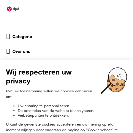
Categorie
Over ons
Help
Sociale netwerken
rɘ
furbished