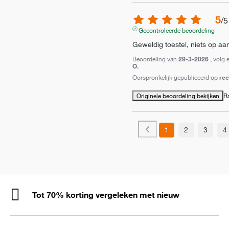
5
/
5
Gecontroleerde beoordeling
Geweldig toestel, niets op aa
Beoordeling van
29-3-2026
, volg 
O.
Oorspronkelijk gepubliceerd op
re
Originele beoordeling bekijken
R
1
2
3
4
Tot 70% korting vergeleken met nieuw