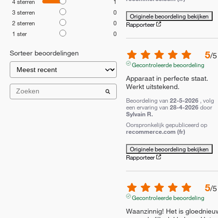
4
sterren
1
3
sterren
0
Originele beoordeling bekijken
2
sterren
0
Rapporteer
1
ster
0
5
Sorteer beoordelingen
/
5
Gecontroleerde beoordeling
Apparaat in perfecte staat. 
Werkt uitstekend.
Beoordeling van
22-5-2026
, volg
een ervaring van
28-4-2026
door
Sylvain R.
Oorspronkelijk gepubliceerd op
recommerce.com (fr)
Originele beoordeling bekijken
Rapporteer
5
/
5
Gecontroleerde beoordeling
Waanzinnig! Het is gloednieuw