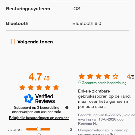
Besturingssysteem
iOS
Bluetooth
Bluetooth 6.0
4.7
4
/
5
/
5
Gecontroleerde beoordeling
Enkele zichtbare 
gebruikssporen op de rand, 
maar over het algemeen in 
perfecte staat.
Gebaseerd op
3
beoordeling
onderworpen aan een controle
Beoordeling van
5-7-2026
, volg e
Bekijk alle beoordelingen op deze site
ervaring van
13-6-2026
door
Reshma N.
5
sterren
2
Oorspronkelijk gepubliceerd op
recommerce.com (fr)