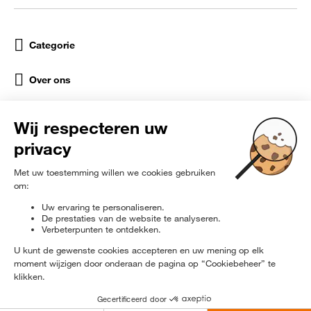
Categorie
Over ons
Help
Sociale netwerken
rɘ
furbished