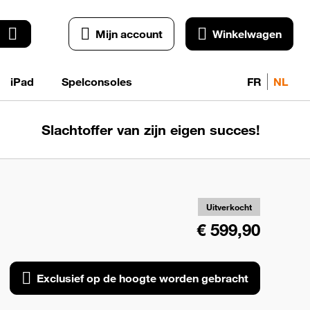
Mijn account
Winkelwagen
iPad
Spelconsoles
FR
NL
Slachtoffer van zijn eigen succes!
Exc
o
ho
wo
Uitverkocht
geb
€ 599,90
Exclusief op de hoogte worden gebracht