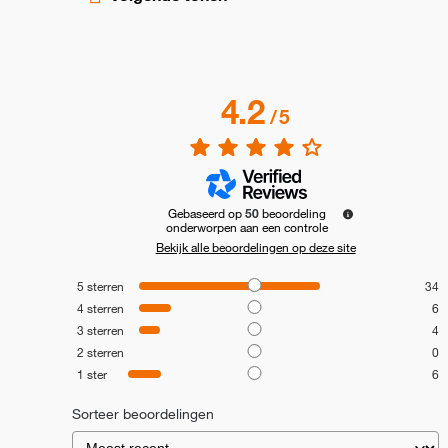
4.2
/
5
Gebaseerd op
50
beoordeling
onderworpen aan een controle
Bekijk alle beoordelingen op deze site
5
sterren
34
4
sterren
6
3
sterren
4
2
sterren
0
1
ster
6
Sorteer beoordelingen