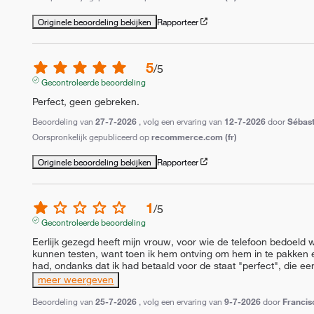
Originele beoordeling bekijken
Rapporteer
5
/
5
Gecontroleerde beoordeling
Perfect, geen gebreken.
Beoordeling van
27-7-2026
, volg een ervaring van
12-7-2026
door
Sébast
Oorspronkelijk gepubliceerd op
recommerce.com (fr)
Originele beoordeling bekijken
Rapporteer
1
/
5
Gecontroleerde beoordeling
Eerlijk gezegd heeft mijn vrouw, voor wie de telefoon bedoeld w
kunnen testen, want toen ik hem ontving om hem in te pakken e
had, ondanks dat ik had betaald voor de staat "perfect", die ee
meer weergeven
Beoordeling van
25-7-2026
, volg een ervaring van
9-7-2026
door
Francis