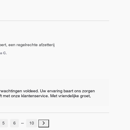
apert, een regelrechte afzetterij
te C.
verwachtingen voldeed. Uw ervaring baart ons zorgen 
ft met onze klantenservice. Met vriendelijke groet, 
5
6
10