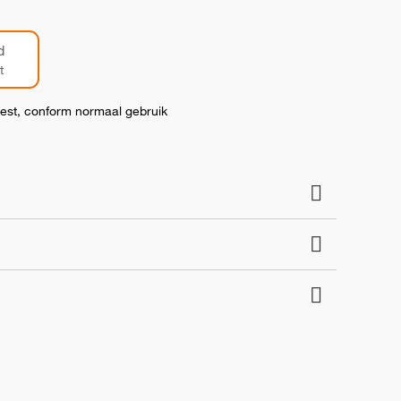
d
t
test, conform normaal gebruik