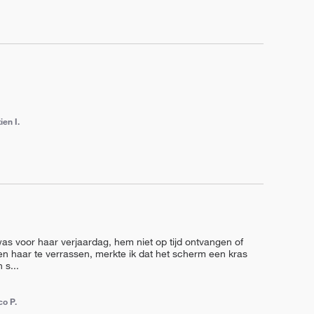
ien I.
as voor haar verjaardag, hem niet op tijd ontvangen of 
n haar te verrassen, merkte ik dat het scherm een kras 
n s
...
co P.