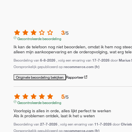
3
/
5
Gecontroleerde beoordeling
Ik kan de telefoon nog niet beoordelen, omdat ik hem nog stee
alleen mijn aankoopervaring en de orderopvolging, wat erg teleu
Beoordeling van
6-8-2026
, volg een ervaring van
17-7-2026
door
Marius 
Oorspronkelijk gepubliceerd op
recommerce.com (fr)
Originele beoordeling bekijken
Rapporteer
5
/
5
Gecontroleerde beoordeling
Voorlopig is alles in orde, alles lijkt perfect te werken

Als ik problemen ontdek, laat ik het u weten
Beoordeling van
27-7-2026
, volg een ervaring van
11-7-2026
door
Christ
Oorspronkelijk gepubliceerd op
recommerce.com (fr)