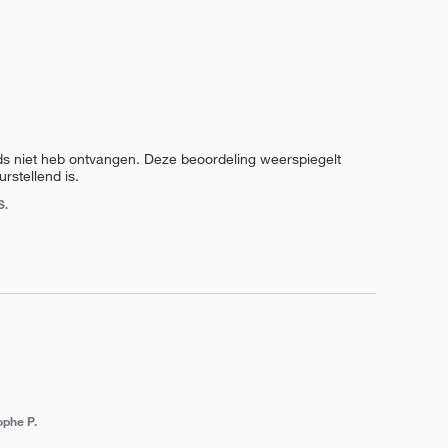
ds niet heb ontvangen. Deze beoordeling weerspiegelt 
rstellend is.
S.
ophe P.