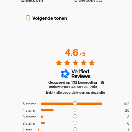
Bluetooth
Bluetooth 5.3
4.6
/
5
Gebaseerd op
132
beoordeling
onderworpen aan een controle
Bekijk alle beoordelingen op deze site
5
sterren
102
4
sterren
20
3
sterren
3
2
sterren
6
1
ster
1