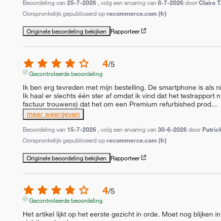
Beoordeling van
25-7-2026
, volg een ervaring van
8-7-2026
door
Claire T
Oorspronkelijk gepubliceerd op
recommerce.com (fr)
Originele beoordeling bekijken
Rapporteer
4
/
5
Gecontroleerde beoordeling
Ik ben erg tevreden met mijn bestelling. De smartphone is als n
Ik haal er slechts één ster af omdat ik vind dat het testrapport 
factuur trouwens) dat het om een Premium refurbished prod
...
meer weergeven
Beoordeling van
15-7-2026
, volg een ervaring van
30-6-2026
door
Patric
Oorspronkelijk gepubliceerd op
recommerce.com (fr)
Originele beoordeling bekijken
Rapporteer
4
/
5
Gecontroleerde beoordeling
Het artikel lijkt op het eerste gezicht in orde. Moet nog blijken i