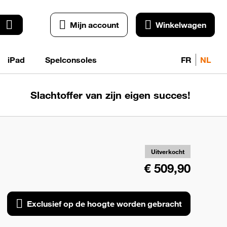
Mijn account
Winkelwagen
iPad
Spelconsoles
FR
NL
Slachtoffer van zijn eigen succes!
Exc
o
ho
wo
Uitverkocht
geb
€ 509,90
Exclusief op de hoogte worden gebracht