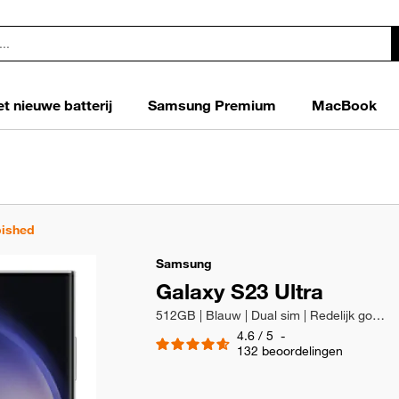
t nieuwe batterij
Samsung Premium
MacBook
bished
Samsung
Galaxy S23 Ultra
512GB | Blauw | Dual sim | Redelijk goede staat
4.6
/
5
-
132
beoordelingen