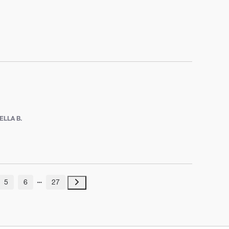
LLA B.
5
6
27