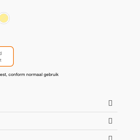
d
t
test, conform normaal gebruik