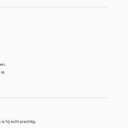
men.
 M.
s hij echt prachtig.