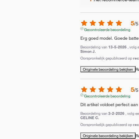
5
/
5
Gecontroleerde beoordeling
Erg goed model. Goede batteri
Beoordeling van
13-5-2026
, volg 
Simon J.
Oorspronkelijk gepubliceerd op
re
Originele beoordeling bekijken
R
5
/
5
Gecontroleerde beoordeling
Dit artikel voldoet perfect aa
Beoordeling van
3-2-2026
, volg e
CELINE C.
Oorspronkelijk gepubliceerd op
re
Originele beoordeling bekijken
R