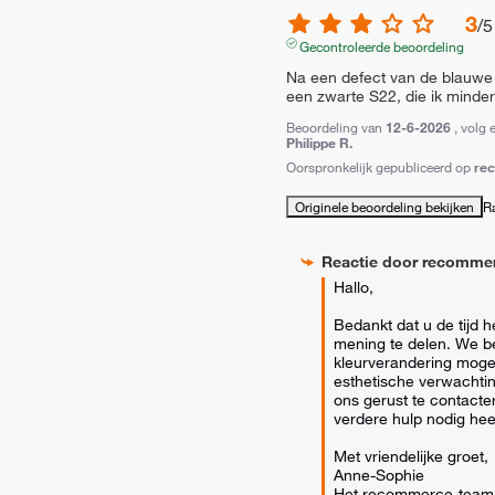
3
/
5
Gecontroleerde beoordeling
Na een defect van de blauwe 
een zwarte S22, die ik minder
Beoordeling van
12-6-2026
, volg 
Philippe R.
Oorspronkelijk gepubliceerd op
re
Originele beoordeling bekijken
R
Reactie door
recomme
Hallo,

Bedankt dat u de tijd 
mening te delen. We be
kleurverandering mogeli
esthetische verwachtin
ons gerust te contacter
verdere hulp nodig heef
Met vriendelijke groet,

Anne-Sophie

Het recommerce-team