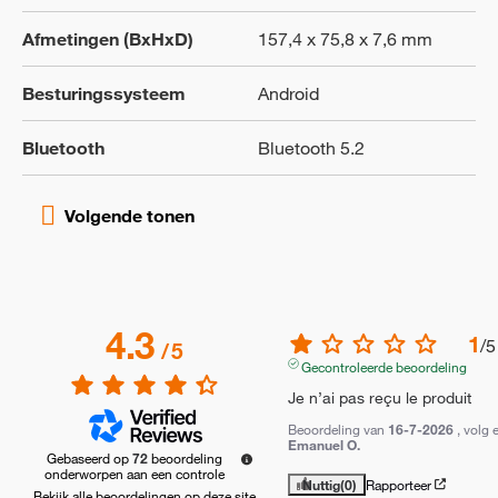
Afmetingen (BxHxD)
157,4 x 75,8 x 7,6 mm
Besturingssysteem
Android
Bluetooth
Bluetooth 5.2
4.3
1
/
5
/
5
Gecontroleerde beoordeling
Je n’ai pas reçu le produit
Beoordeling van
16-7-2026
, volg 
Emanuel O.
Gebaseerd op
72
beoordeling
onderworpen aan een controle
Nuttig
(0)
Rapporteer
Bekijk alle beoordelingen op deze site