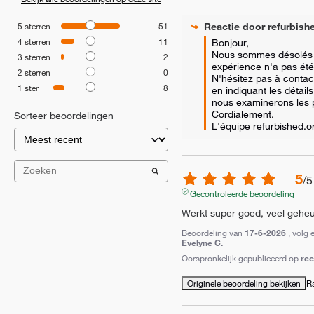
Reactie door
refurbish
5
sterren
51
4
sterren
11
Bonjour,  

Nous sommes désolés d
3
sterren
2
expérience n'a pas été p
2
sterren
0
N'hésitez pas à contact
1
ster
8
en indiquant les détai
nous examinerons les pos
Cordialement.

Sorteer beoordelingen
L'équipe refurbished.
5
/
5
Gecontroleerde beoordeling
Werkt super goed, veel geheug
Beoordeling van
17-6-2026
, volg 
Evelyne C.
Oorspronkelijk gepubliceerd op
re
Originele beoordeling bekijken
R