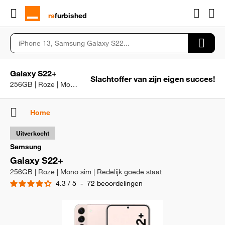
rɘ
furbished
Galaxy S22+
Slachtoffer van zijn eigen succes!
256GB | Roze | Mono sim | Redelijk goede staat
Home
Uitverkocht
Samsung
Galaxy S22+
256GB | Roze | Mono sim | Redelijk goede staat
4.3
/
5
-
72
beoordelingen