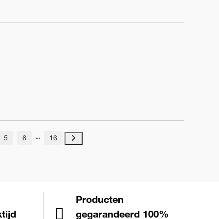
5
6
16
Producten
tijd
gegarandeerd 100%