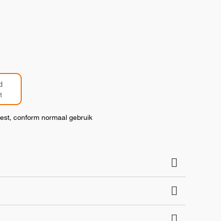
d
t
test, conform normaal gebruik