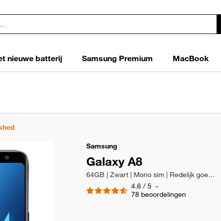
t nieuwe batterij
Samsung Premium
MacBook
ished
Samsung
Galaxy A8
64GB | Zwart | Mono sim | Redelijk goede staat
4.6
/
5
-
78
beoordelingen