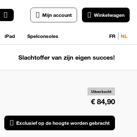
Mijn account
Winkelwagen
iPad
Spelconsoles
FR
NL
Slachtoffer van zijn eigen succes!
Exc
o
ho
wo
Uitverkocht
geb
€ 84,90
Exclusief op de hoogte worden gebracht