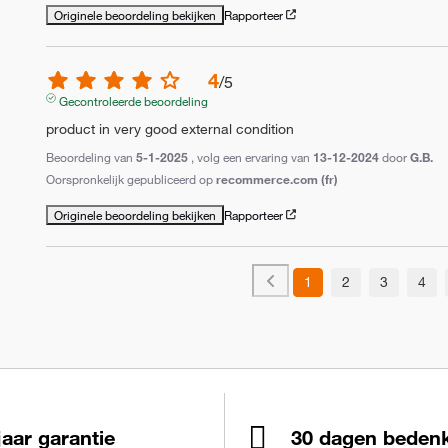
Originele beoordeling bekijken
Rapporteer
4
/
5
Gecontroleerde beoordeling
product in very good external condition
Beoordeling van
5-1-2025
, volg een ervaring van
13-12-2024
door
G.B.
Oorspronkelijk gepubliceerd op
recommerce.com (fr)
Originele beoordeling bekijken
Rapporteer
1
2
3
4
jaar garantie
30 dagen bedenk