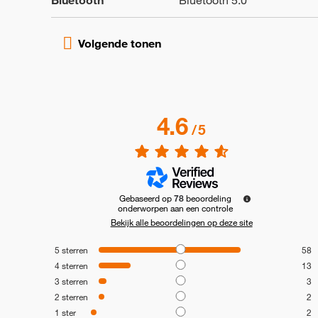
Bluetooth
Bluetooth 5.0
4.6
/
5
Gebaseerd op
78
beoordeling
onderworpen aan een controle
Bekijk alle beoordelingen op deze site
5
sterren
58
4
sterren
13
3
sterren
3
2
sterren
2
1
ster
2