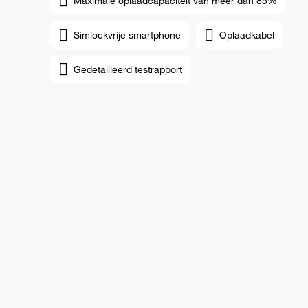
Maximale oplaadcapaciteit van meer dan 85%
Simlockvrije smartphone
Oplaadkabel
Gedetailleerd testrapport