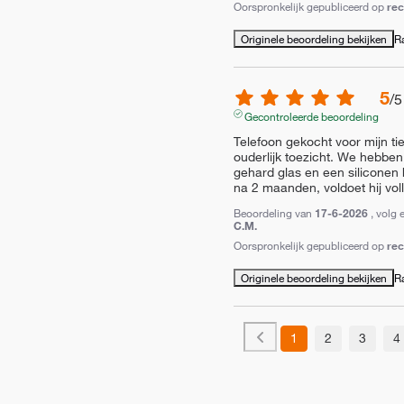
Oorspronkelijk gepubliceerd op
re
Originele beoordeling bekijken
R
5
/
5
Gecontroleerde beoordeling
Telefoon gekocht voor mijn tie
ouderlijk toezicht. We hebben
gehard glas en een siliconen h
na 2 maanden, voldoet hij vo
Beoordeling van
17-6-2026
, volg 
C.M.
Oorspronkelijk gepubliceerd op
re
Originele beoordeling bekijken
R
1
2
3
4