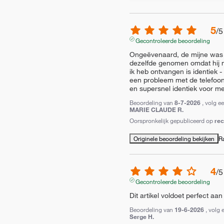
5
/
5
Gecontroleerde beoordeling
Ongeëvenaard, de mijne was k
dezelfde genomen omdat hij m
ik heb ontvangen is identiek -
een probleem met de telefoon d
en supersnel identiek voor m
Beoordeling van
8-7-2026
, volg e
MARIE CLAUDE R.
Oorspronkelijk gepubliceerd op
re
Originele beoordeling bekijken
R
4
/
5
Gecontroleerde beoordeling
Dit artikel voldoet perfect aa
Beoordeling van
19-6-2026
, volg 
Serge H.