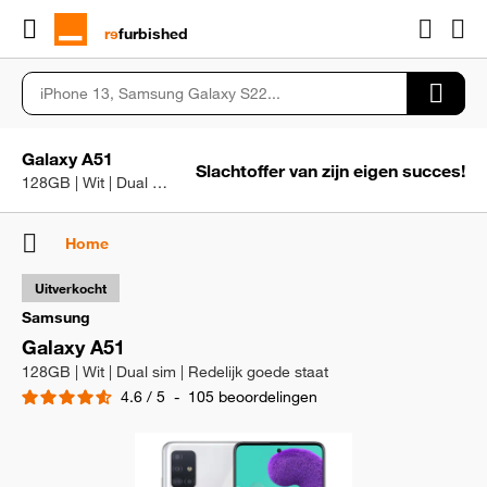
rɘ
furbished
Galaxy A51
Slachtoffer van zijn eigen succes!
128GB | Wit | Dual sim | Redelijk goede staat
Home
Uitverkocht
Samsung
Galaxy A51
128GB | Wit | Dual sim | Redelijk goede staat
4.6
/
5
-
105
beoordelingen