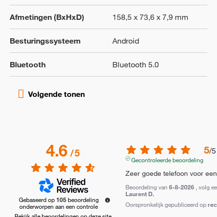
Afmetingen (BxHxD)
158,5 x 73,6 x 7,9 mm
Besturingssysteem
Android
Bluetooth
Bluetooth 5.0
4.6
5
/
5
/
5
Gecontroleerde beoordeling
Zeer goede telefoon voor een r
Beoordeling van
6-8-2026
, volg e
Laurent D.
Gebaseerd op
105
beoordeling
Oorspronkelijk gepubliceerd op
re
onderworpen aan een controle
Bekijk alle beoordelingen op deze site