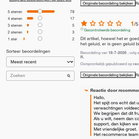
Originele beoordeling bekijken
R
5
sterren
78
4
sterren
17
1
/
5
3
sterren
5
Gecontroleerde beoordeling
2
sterren
3
Dit artikel, hoewel het er goed
1
ster
2
het geluid, er is geen geluid b
Sorteer beoordelingen
Beoordeling van
18-7-2026
, volg 
R.
Oorspronkelijk gepubliceerd op
re
Originele beoordeling bekijken
R
Reactie door
recomme
Hallo, 

Het spijt ons echt dat 
verwachtingen voldeed.
We begrijpen dat dit fru
Als u wilt, neem dan c
support, dan kijken we 
Met vriendelijke groet.

Het recommerce team