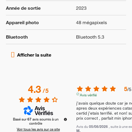
Année de sortie
2023
Appareil photo
48 mégapixels
Bluetooth
Bluetooth 5.3
4.3
5
/
5
/
5
Avis vérifié
j’avais quelque doute car je n
apres deux expériences catas
certid j’etais terrifié. et non!
prix correct , parfait min iph
Basé sur
67
avis soumis à un
contrôle
Avis du
05/08/2026
, suite à une 
Voir tous les avis sur ce site
M.