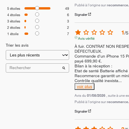
Publié à l'origine sur
recommerce.c
5
étoiles
49
Signaler
4
étoiles
6
3
étoiles
3
2
étoiles
2
1
/
5
1
étoile
7
Avis vérifié
Trier les avis
À fuir. CONTRAT NON RESP
DÉFECTUEUX.

Commande d'un iPhone 15 Pro
payé 699,90 €.

Bilan à la réception :

Etat de santé Batterie affiché
Recommerce garantit un mini
Contrôle qualité inexista
...
voir plus
Avis du
01/08/2026
, suite à une 
Publié à l'origine sur
recommerce.c
Signaler