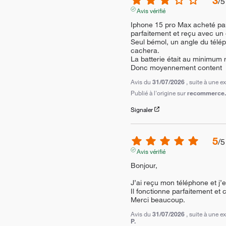
3
/
5
Avis vérifié
Iphone 15 pro Max acheté parfa
parfaitement et reçu avec un é
Seul bémol, un angle du télé
cachera.

La batterie était au minimum 
Donc moyennement content
Avis du
31/07/2026
, suite à une 
Publié à l'origine sur
recommerce.c
Signaler
5
/
5
Avis vérifié
Bonjour,

J’ai reçu mon téléphone et j’e
Il fonctionne parfaitement et 
Merci beaucoup.
Avis du
31/07/2026
, suite à une 
P.