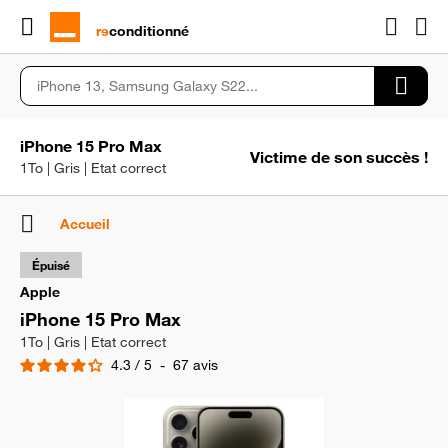
rɘ
conditionné
iPhone 15 Pro Max
Victime de son succès !
1To | Gris | Etat correct
Accueil
Épuisé
Apple
iPhone 15 Pro Max
1To | Gris | Etat correct
4.3
/
5
-
67
avis