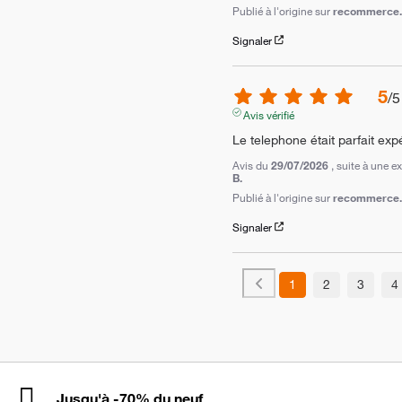
Publié à l'origine sur
recommerce.c
Signaler
5
/
5
Avis vérifié
Le telephone était parfait exp
Avis du
29/07/2026
, suite à une 
B.
Publié à l'origine sur
recommerce.c
Signaler
1
2
3
4
Jusqu'à -70% du neuf