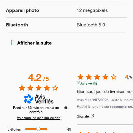
Appareil photo
12 mégapixels
Bluetooth
Bluetooth 5.0
4.2
4
/
5
/
5
Avis vérifié
Bien sauf jour de livraison no
Avis du
18/07/2026
, suite à une 
Publié à l'origine sur
recommerce.c
Basé sur
83
avis soumis à un
contrôle
Signaler
Voir tous les avis sur ce site
5
étoiles
49