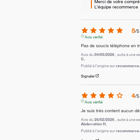
Merci de votre compréh
L’équipe recommerce
5
/
5
Avis vérifié
Pas de soucis téléphone en tr
Avis du
04/05/2026
, suite à une 
C.
Publié à l'origine sur
recommerce.c
Signaler
4
/
5
Avis vérifié
Je suis très content aucun déf
Avis du
26/02/2026
, suite à une 
Abderrahim H.
Publié à l'origine sur
recommerce.c