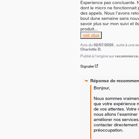
Experience pas concluante. N
dont le micro ne fonctionnait
des appels. Nous l'avons reto
bout dune semaine sans nouvel
savoir plus sur mon suivi et il
produit
...
voir plus
Avis du
02/07/2026
, suite à une 
Charlotte D.
Publié à l'origine sur
recommerce.c
Signaler
Réponse de
recommer
Bonjour,

Nous sommes vraiment 
que votre expérience n'
de vos attentes. Votre r
nous allons l'examiner 
améliorer nos services.
contacter directement 
préoccupation. 
