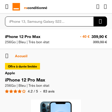
rɘ
conditionné
iPhone 12 Pro Max
359,90 €
- 40 €
256Go | Bleu | Très bon état
399,90 €
Accueil
Offre à durée limitée
Apple
iPhone 12 Pro Max
256Go | Bleu | Très bon état
4.2
/
5
-
83
avis