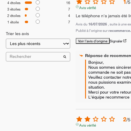
1
/
5
4
étoiles
16
Avis vérifié
3
étoiles
7
Le téléphone n'a jamais été li
2
étoiles
4
1
étoile
7
Avis du
16/07/2026
, suite à une 
Publié à l'origine sur
recommerce.
Trier les avis
Voir l’avis d’origine
Signaler
Réponse de
recommer
Bonjour, 

Nous sommes sincèreme
commande ne soit pas 
Veuillez contacter notre
nous puissions examiner 
situation. 

Merci pour votre retour.
L'équipe recommerce
2
/
5
Avis vérifié