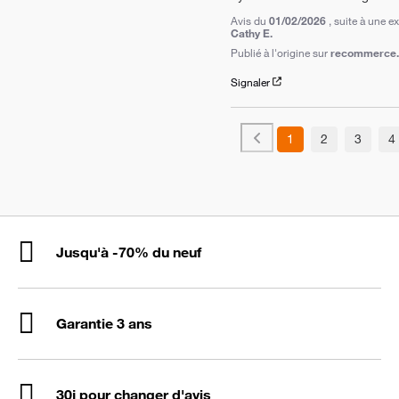
Avis du
01/02/2026
, suite à une 
Cathy E.
Publié à l'origine sur
recommerce.c
Signaler
1
2
3
4
Jusqu'à -70% du neuf
Garantie 3 ans
30j pour changer d'avis