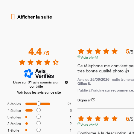
4.4
5
/
5
/
5
Avis vérifié
Ce téléphone me convient parf
très bonne qualité photo 👍
Avis du
25/06/2026
, suite à une 
Basé sur
31
avis soumis à un
Gilles S.
contrôle
Publié à l'origine sur
recommerce.c
Voir tous les avis sur ce site
Signaler
5
étoiles
21
4
étoiles
6
3
étoiles
1
5
/
5
2
étoiles
2
Avis vérifié
1
étoile
1
Conforme à la description. Art