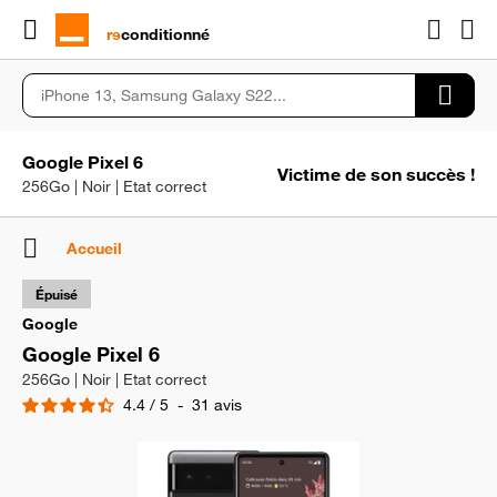
rɘ
conditionné
Google Pixel 6
Victime de son succès !
256Go | Noir | Etat correct
Accueil
Épuisé
Google
Google Pixel 6
256Go | Noir | Etat correct
4.4
/
5
-
31
avis