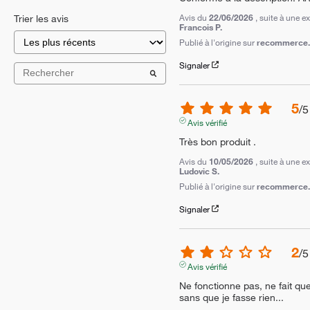
Avis du
22/06/2026
, suite à une 
Trier les avis
Francois P.
Publié à l'origine sur
recommerce.c
Signaler
5
/
5
Avis vérifié
Très bon produit .
Avis du
10/05/2026
, suite à une 
Ludovic S.
Publié à l'origine sur
recommerce.c
Signaler
2
/
5
Avis vérifié
Ne fonctionne pas, ne fait qu
sans que je fasse rien...