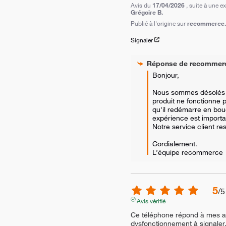
Avis du
17/04/2026
, suite à une 
Grégoire B.
Publié à l'origine sur
recommerce.c
Signaler
Réponse de
recommer
Bonjour,  

Nous sommes désolés d
produit ne fonctionne 
qu'il redémarre en bouc
expérience est importa
Notre service client res
Cordialement.

L’équipe recommerce
5
/
5
Avis vérifié
Ce téléphone répond à mes at
dysfonctionnement à signaler