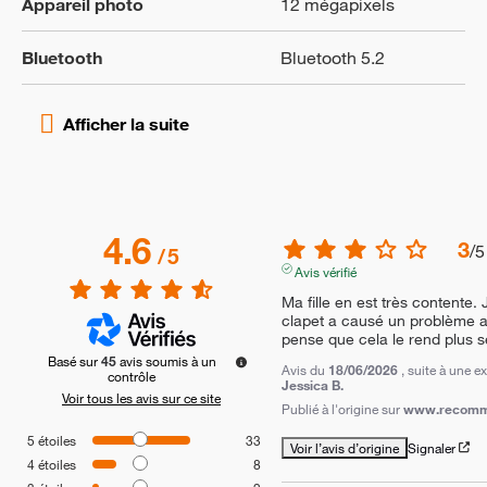
Appareil photo
12 mégapixels
Bluetooth
Bluetooth 5.2
4.6
3
/
5
/
5
Avis vérifié
Ma fille en est très contente. 
clapet a causé un problème av
pense que cela le rend plus s
Basé sur
45
avis soumis à un
Avis du
18/06/2026
, suite à une 
contrôle
Jessica B.
Voir tous les avis sur ce site
Publié à l'origine sur
www.recomme
5
étoiles
33
Voir l’avis d’origine
Signaler
4
étoiles
8