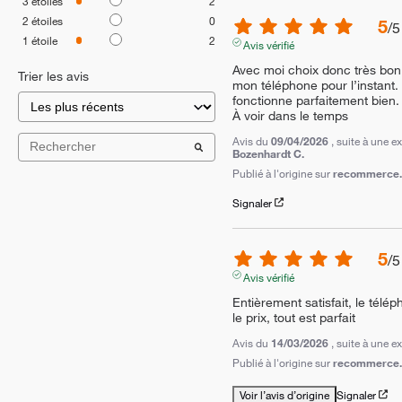
3
étoiles
2
2
étoiles
0
5
/
5
1
étoile
2
Avis vérifié
Avec moi choix donc très bon ét
Trier les avis
mon téléphone pour l’instant. I
fonctionne parfaitement bien.

À voir dans le temps
Avis du
09/04/2026
, suite à une 
Bozenhardt C.
Publié à l'origine sur
recommerce.c
Signaler
5
/
5
Avis vérifié
Entièrement satisfait, le télé
le prix, tout est parfait
Avis du
14/03/2026
, suite à une 
Publié à l'origine sur
recommerce.
Voir l’avis d’origine
Signaler