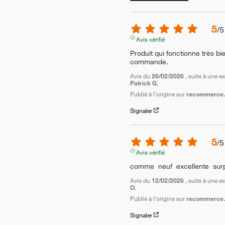
5
/
5
Avis vérifié
Produit qui fonctionne très bi
commande.
Avis du
26/02/2026
, suite à une 
Patrick G.
Publié à l'origine sur
recommerce.c
Signaler
5
/
5
Avis vérifié
comme  neuf  excellente  sur
Avis du
12/02/2026
, suite à une 
O.
Publié à l'origine sur
recommerce.c
Signaler