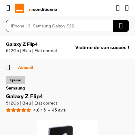
rɘ
conditionné
Galaxy Z Flip4
Victime de son succès !
512Go | Bleu | Etat correct
Accueil
Épuisé
Samsung
Galaxy Z Flip4
512Go | Bleu | Etat correct
4.6
/
5
-
45
avis