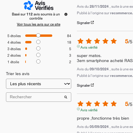
Avis du
28/11/2024
, suite à une 
Publié à l'origine sur
recommerce.c
Basé sur
112
avis soumis à un
contrôle
Signaler
Voir tous les avis sur ce site
5
étoiles
84
5
/
5
4
étoiles
18
Avis vérifié
3
étoiles
5
super matos.

2
étoiles
3
3em smartphone acheté RAS
1
étoile
2
Avis du
09/10/2024
, suite à une 
Trier les avis
Publié à l'origine sur
recommerce.c
Signaler
5
/
5
Avis vérifié
propre ,fonctionne très bien
Avis du
05/09/2024
, suite à une 
Publié à l'origine sur
recommerce.c