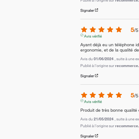
Signaler
5
/
5
Avis vérifié
Ayant déjà eu un téléphone ide
ergonomie, et de la qualité d
Avis du
01/06/2024
, suite à une 
Publié à l'origine sur
recommerce.c
Signaler
5
/
5
Avis vérifié
Produit de très bonne qualité
Avis du
21/05/2024
, suite à une 
Publié à l'origine sur
recommerce.c
Signaler