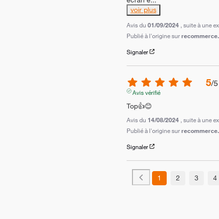
voir plus
Avis du
01/09/2024
, suite à une 
Publié à l'origine sur
recommerce.c
Signaler
5
/
5
Avis vérifié
Top👍😊
Avis du
14/08/2024
, suite à une 
Publié à l'origine sur
recommerce.c
Signaler
1
2
3
4