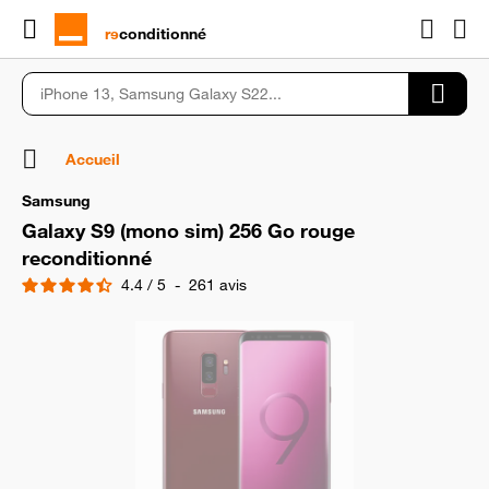
rɘ
conditionné
Accueil
Samsung
Galaxy S9 (mono sim) 256 Go rouge
reconditionné
4.4
/
5
-
261
avis