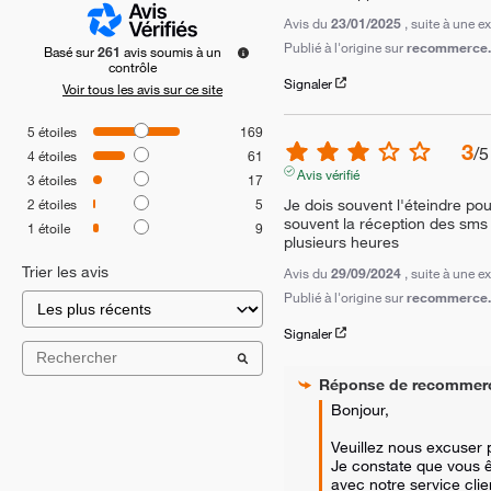
Avis du
23/01/2025
, suite à une 
Publié à l'origine sur
recommerce.c
Basé sur
261
avis soumis à un
contrôle
Signaler
Voir tous les avis sur ce site
5
étoiles
169
3
/
5
4
étoiles
61
Avis vérifié
3
étoiles
17
Je dois souvent l'éteindre pour
2
étoiles
5
souvent la réception des sms
1
étoile
9
plusieurs heures
Trier les avis
Avis du
29/09/2024
, suite à une 
Publié à l'origine sur
recommerce.c
Signaler
Réponse de
recommer
Bonjour,

Veuillez nous excuser 
Je constate que vous êt
avec notre service clien