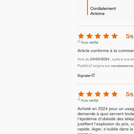
Cordialement

Antoine
5
/
5
Avis vérifié
Article conforme à la comma
Avis du
04/09/2024
, suite à une 
Publié à l'origine sur
recommerce.c
Signaler
5
/
5
Avis vérifié
Acheté en 2024 pour un usage
demande à quoi servent toutes
l'épidémie d'obésité des télé
justifient l'explosion du prix, 
rapide, léger, s'oublie dans la
écran e
...