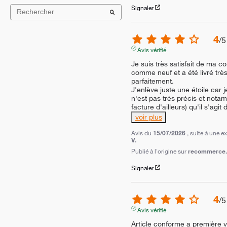
Signaler
4
/
5
Avis vérifié
Je suis très satisfait de ma 
comme neuf et a été livré très
parfaitement.

J'enlève juste une étoile car j
n'est pas très précis et notam
facture d'ailleurs) qu'il s'agit
voir plus
Avis du
15/07/2026
, suite à une 
V.
Publié à l'origine sur
recommerce.c
Signaler
4
/
5
Avis vérifié
Article conforme a première vu