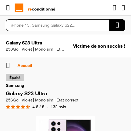
rɘ
conditionné
Galaxy S23 Ultra
Victime de son succès !
256Go | Violet | Mono sim | Etat correct
Accueil
Épuisé
Samsung
Galaxy S23 Ultra
256Go | Violet | Mono sim | Etat correct
4.6
/
5
-
132
avis