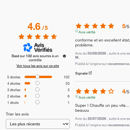
4.6
5
/
5
/
5
Avis vérifié
conforme et en excellent état
problème.
Avis du
03/08/2026
, suite à une 
Basé sur
132
avis soumis à un
M.
contrôle
Publié à l'origine sur
recommerce.c
Voir tous les avis sur ce site
Signaler
5
étoiles
102
4
étoiles
20
3
étoiles
3
4
/
5
2
étoiles
6
Avis vérifié
1
étoile
1
Super ! Chauffe un peu vite... M
beauuu
Trier les avis
Avis du
25/07/2026
, suite à une 
Publié à l'origine sur
recommerce.c