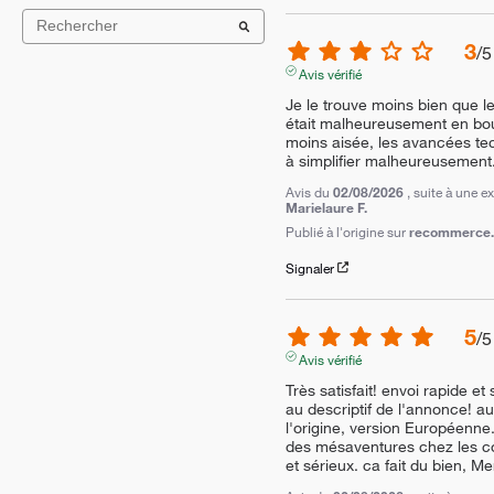
3
/
5
Avis vérifié
Je le trouve moins bien que le
était malheureusement en bout 
moins aisée, les avancées te
à simplifier malheureusement.
Avis du
02/08/2026
, suite à une 
Marielaure F.
Publié à l'origine sur
recommerce.c
Signaler
5
/
5
Avis vérifié
Très satisfait! envoi rapide et
au descriptif de l'annonce! aut
l'origine, version Européenne. 
des mésaventures chez les conc
et sérieux. ca fait du bien, Mer