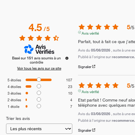
4.5
5
/
5
/
5
Avis vérifié
Parfait, tout à fait ce que j'att
Avis du
05/08/2026
, suite à une 
Publié à l'origine sur
recommerce.c
Basé sur
151
avis soumis à un
contrôle
Signaler
Voir tous les avis sur ce site
5
étoiles
107
5
/
5
4
étoiles
23
Avis vérifié
3
étoiles
10
Etat parfait ! Comme neuf alor
2
étoiles
4
téléphone avec quelques ma
1
étoile
7
Avis du
03/08/2026
, suite à une 
Trier les avis
Publié à l'origine sur
recommerce.c
Signaler