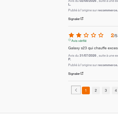
Avis du
02/08/2026
, suite à une 
L.
Publié à l'origine sur
recommerce.c
Signaler
2
/
5
Avis vérifié
Galaxy s23 qui chauffe exce
Avis du
31/07/2026
, suite à une 
P.
Publié à l'origine sur
recommerce.c
Signaler
1
2
3
4