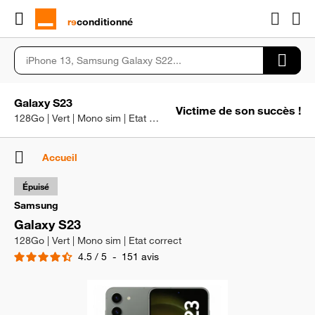
rɘ
conditionné
Galaxy S23
Victime de son succès !
128Go | Vert | Mono sim | Etat correct
Accueil
Épuisé
Samsung
Galaxy S23
128Go | Vert | Mono sim | Etat correct
4.5
/
5
-
151
avis