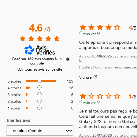
4.6
4
/
5
/
5
Avis vérifié
Ce téléphone correspond à me
J'apprécie beaucoup le mode 
Avis du
05/08/2026
, suite à une 
Basé sur
152
avis soumis à un
L.
contrôle
Publié à l'origine sur
recommerce.c
Voir tous les avis sur ce site
Signaler
5
étoiles
123
4
étoiles
15
3
étoiles
6
1
/
5
2
étoiles
2
Avis vérifié
1
étoile
6
Je n'ai toujours pas reçu le b
Cela fait une semaine que j'ai 
Trier les avis
Galaxy S22  et non le Galaxy S
J'attends toujours des nouvell
Avis du
25/07/2026
, suite à une 