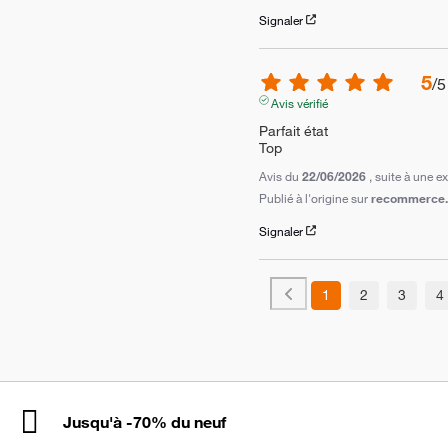
Signaler
5
/
5
Avis vérifié
Parfait état 

Top
Avis du
22/06/2026
, suite à une 
Publié à l'origine sur
recommerce.c
Signaler
1
2
3
4
Jusqu'à -70% du neuf