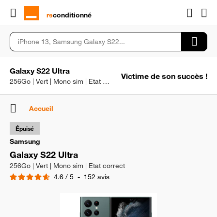
rɘ
conditionné
Galaxy S22 Ultra
Victime de son succès !
256Go | Vert | Mono sim | Etat correct
Accueil
Épuisé
Samsung
Galaxy S22 Ultra
256Go | Vert | Mono sim | Etat correct
4.6
/
5
-
152
avis