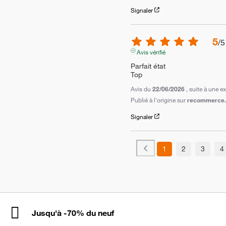
Signaler
5
/
5
Avis vérifié
Parfait état 

Top
Avis du
22/06/2026
, suite à une 
Publié à l'origine sur
recommerce.c
Signaler
1
2
3
4
Jusqu'à -70% du neuf