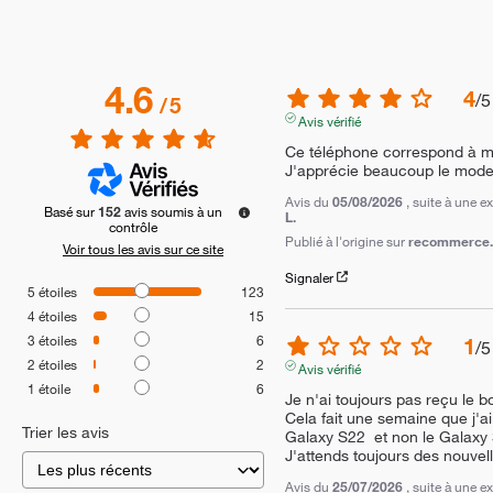
4.6
4
/
5
/
5
Avis vérifié
Ce téléphone correspond à me
J'apprécie beaucoup le mode 
Avis du
05/08/2026
, suite à une 
Basé sur
152
avis soumis à un
L.
contrôle
Publié à l'origine sur
recommerce.c
Voir tous les avis sur ce site
Signaler
5
étoiles
123
4
étoiles
15
3
étoiles
6
1
/
5
2
étoiles
2
Avis vérifié
1
étoile
6
Je n'ai toujours pas reçu le b
Cela fait une semaine que j'ai 
Trier les avis
Galaxy S22  et non le Galaxy S
J'attends toujours des nouvell
Avis du
25/07/2026
, suite à une 