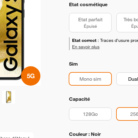
Etat cosmétique
Etat parfait
Très b
Épuisé
Épu
Etat correct
:
Traces d'usure pro
En savoir plus
Sim
Mono sim
Dual
Capacité
128Go
25
Couleur : Noir