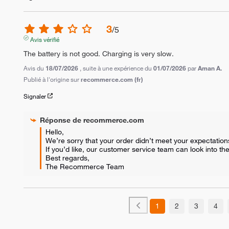
3
/
5
Avis vérifié
The battery is not good. Charging is very slow.
Avis du
18/07/2026
, suite à une expérience du
01/07/2026
par
Aman A.
Publié à l'origine sur
recommerce.com (fr)
Signaler
Réponse de
recommerce.com
Hello,  

We’re sorry that your order didn’t meet your expectations.
If you’d like, our customer service team can look into the 
Best regards,

The Recommerce Team
1
2
3
4