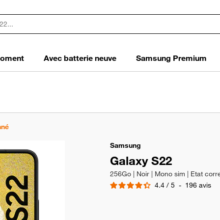
 moment
Avec batterie neuve
Samsung Premium
nné
Samsung
Galaxy S22
256Go | Noir | Mono sim | Etat corr
4.4
/
5
-
196
avis