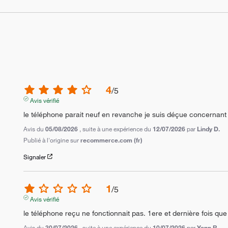
4
/
5
Avis vérifié
le téléphone parait neuf en revanche je suis déçue concernant la 
Avis du
05/08/2026
, suite à une expérience du
12/07/2026
par
Lindy D.
Publié à l'origine sur
recommerce.com (fr)
Signaler
1
/
5
Avis vérifié
le téléphone reçu ne fonctionnait pas. 1ere et dernière fois q
Avis du
30/07/2026
, suite à une expérience du
10/07/2026
par
Yann R.