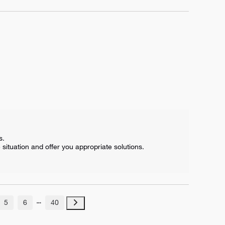
  

situation and offer you appropriate solutions.  

5
6
40