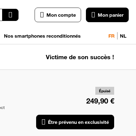
Mon compte
Mon panier
Nos smartphones reconditionnés
FR
NL
Victime de son succès !
pr
exc
Épuisé
249,90 €
ect
Être prévenu en exclusivité