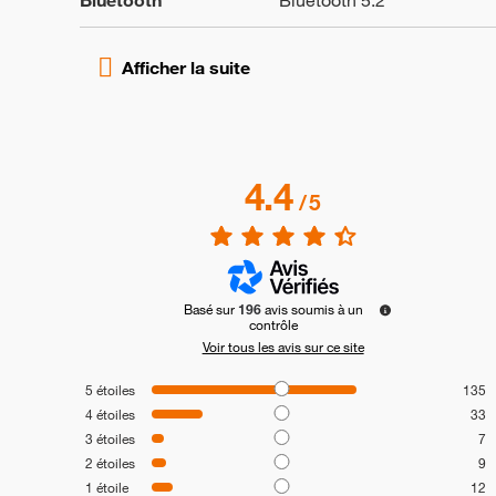
Bluetooth
Bluetooth 5.2
4.4
/
5
Basé sur
196
avis soumis à un
contrôle
Voir tous les avis sur ce site
5
étoiles
135
4
étoiles
33
3
étoiles
7
2
étoiles
9
1
étoile
12