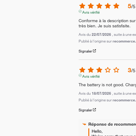
5
/
5
Avis vérifié
Conforme à la description sur 
très bien. Je suis satisfaite.
Avis du
22/07/2026
, suite à une 
Publié à l'origine sur
recommerce.c
Signaler
3
/
5
Avis vérifié
The battery is not good. Charg
Avis du
18/07/2026
, suite à une 
Publié à l'origine sur
recommerce.c
Signaler
Réponse de
recommer
Hello,  
