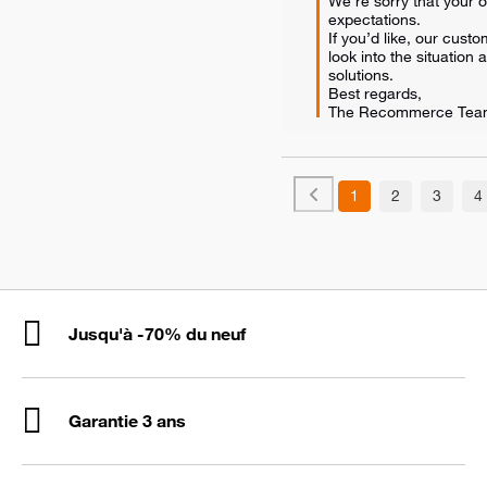
We’re sorry that your o
expectations.  

If you’d like, our cust
look into the situation 
solutions.  

Best regards,

The Recommerce Tea
1
2
3
4
Jusqu'à -70% du neuf
Garantie 3 ans