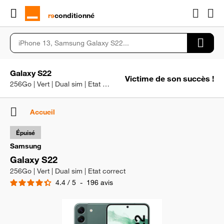
rɘ
conditionné
Galaxy S22
Victime de son succès !
256Go | Vert | Dual sim | Etat correct
Accueil
Épuisé
Samsung
Galaxy S22
256Go | Vert | Dual sim | Etat correct
4.4
/
5
-
196
avis