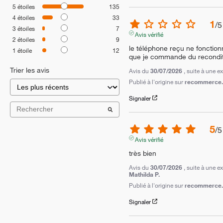
5
étoiles
135
4
étoiles
33
1
/
5
3
étoiles
7
Avis vérifié
2
étoiles
9
le téléphone reçu ne fonctionna
1
étoile
12
que je commande du recondi
Trier les avis
Avis du
30/07/2026
, suite à une 
Publié à l'origine sur
recommerce.c
Signaler
5
/
5
Avis vérifié
très bien
Avis du
30/07/2026
, suite à une 
Mathilda P.
Publié à l'origine sur
recommerce.c
Signaler