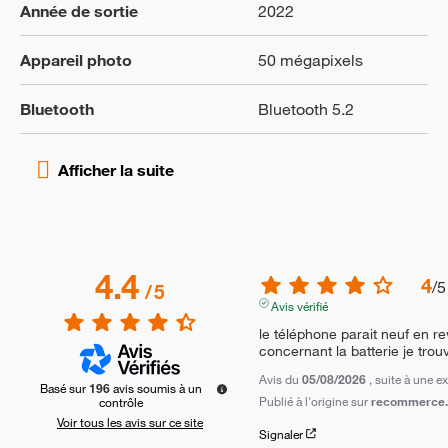
Année de sortie
2022
Appareil photo
50 mégapixels
Bluetooth
Bluetooth 5.2
4.4
4
/
5
/
5
Avis vérifié
le téléphone parait neuf en r
concernant la batterie je trouv
Avis du
05/08/2026
, suite à une 
Basé sur
196
avis soumis à un
Publié à l'origine sur
recommerce.c
contrôle
Voir tous les avis sur ce site
Signaler