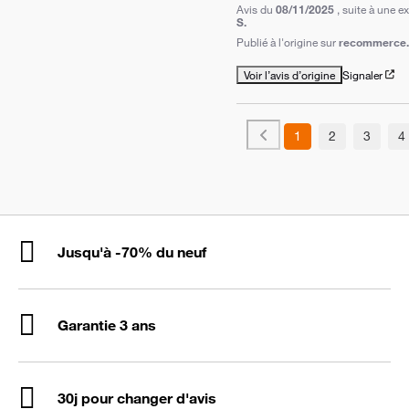
Avis du
08/11/2025
, suite à une 
S.
Publié à l'origine sur
recommerce.
Voir l’avis d’origine
Signaler
1
2
3
4
Jusqu'à -70% du neuf
Garantie 3 ans
30j pour changer d'avis