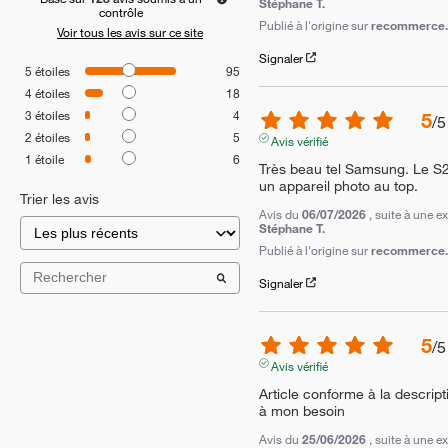
Stéphane T.
contrôle
Publié à l'origine sur
recommerce.c
Voir tous les avis sur ce site
Signaler
5
étoiles
95
4
étoiles
18
3
étoiles
4
5
/
5
2
étoiles
5
Avis vérifié
1
étoile
6
Très beau tel Samsung. Le S2
un appareil photo au top.
Trier les avis
Avis du
06/07/2026
, suite à une 
Stéphane T.
Publié à l'origine sur
recommerce.c
Signaler
5
/
5
Avis vérifié
Article conforme à la descript
à mon besoin
Avis du
25/06/2026
, suite à une 