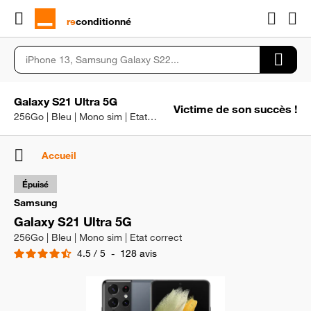
rɘ
conditionné
Galaxy S21 Ultra 5G
Victime de son succès !
256Go | Bleu | Mono sim | Etat correct
Accueil
Épuisé
Samsung
Galaxy S21 Ultra 5G
256Go | Bleu | Mono sim | Etat correct
4.5
/
5
-
128
avis