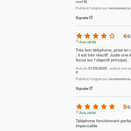
noel M.
Publié à l'origine sur
recommerce.c
Signaler
4
/
5
Avis vérifié
Très bon téléphone, prise en ma
: il est très réactif. Juste un
focus sur l'objectif principal.
Avis du
01/02/2026
, suite à une 
P.
Publié à l'origine sur
recommerce.c
Signaler
5
/
5
Avis vérifié
Téléphone fonctionnant parfait
impeccable