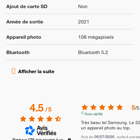
Ajout de carte SD
Non
Année de sortie
2021
Appareil photo
108 mégapixels
Bluetooth
Bluetooth 5.2
4.5
5
/
5
/
5
Avis vérifié
Très beau tel Samsung. Le S2
un appareil photo au top.
Avis du
06/07/2026
, suite à une 
Basé sur
128
avis soumis à un