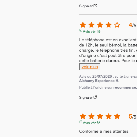
Signaler
4
/
5
Avis vérifié
Le téléphone est en excellent é
de 12h, le seul bémol, la batt
charge, le téléphone très fin, d
d’origine c’est peut être pour
cette batterie durera. Pour le 
voir plus
Avis du
25/07/2026
, suite à une 
Alchemy Experience H.
Publié à l'origine sur
recommerce.c
Signaler
5
/
5
Avis vérifié
Conforme à mes attentes