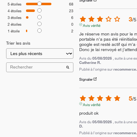
5
étoiles
68
4
étoiles
23
3
étoiles
6
3
/
5
2
étoiles
0
Avis vérifié
1
étoile
2
Je réserve mon avis pour le
portable n'a pas été réinitial
Trier les avis
google est resté actif qui m'a
Donc je lai renvoyé et j'attend
Avis du
05/08/2026
, suite à une 
Catherine R.
Publié à l'origine sur
recommerce.c
Signaler
5
/
5
Avis vérifié
produit ok
Avis du
05/08/2026
, suite à une 
D.
Publié à l'origine sur
recommerce.c