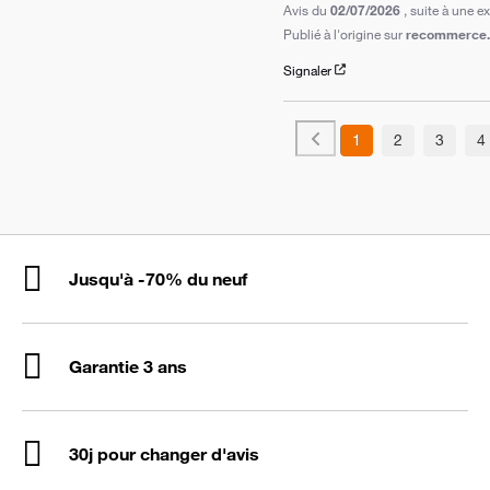
Avis du
02/07/2026
, suite à une 
Publié à l'origine sur
recommerce.c
Signaler
1
2
3
4
Jusqu'à -70% du neuf
Garantie 3 ans
30j pour changer d'avis