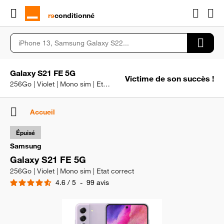
rɘ
conditionné
Galaxy S21 FE 5G
Victime de son succès !
256Go | Violet | Mono sim | Etat correct
Accueil
Épuisé
Samsung
Galaxy S21 FE 5G
256Go | Violet | Mono sim | Etat correct
4.6
/
5
-
99
avis