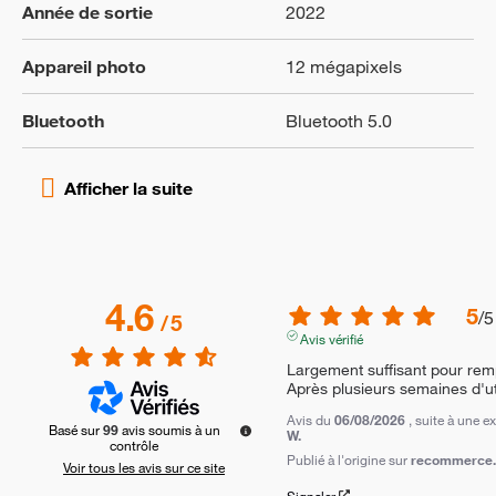
Année de sortie
2022
Appareil photo
12 mégapixels
Bluetooth
Bluetooth 5.0
4.6
5
/
5
/
5
Avis vérifié
Largement suffisant pour rem
Après plusieurs semaines d'uti
Avis du
06/08/2026
, suite à une 
Basé sur
99
avis soumis à un
W.
contrôle
Publié à l'origine sur
recommerce.c
Voir tous les avis sur ce site
Signaler