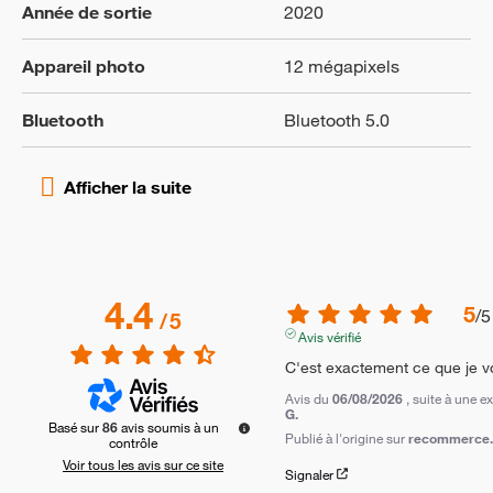
Année de sortie
2020
Appareil photo
12 mégapixels
Bluetooth
Bluetooth 5.0
4.4
5
/
5
/
5
Avis vérifié
C'est exactement ce que je v
Avis du
06/08/2026
, suite à une 
G.
Basé sur
86
avis soumis à un
Publié à l'origine sur
recommerce.c
contrôle
Voir tous les avis sur ce site
Signaler