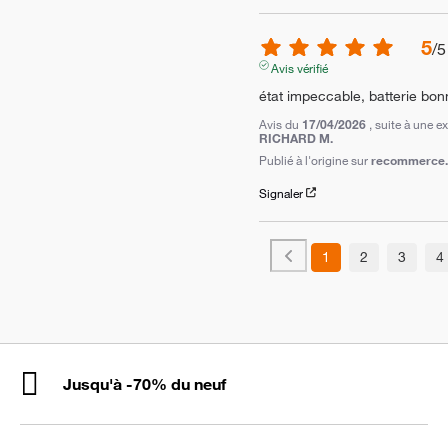
5
/
5
Avis vérifié
état impeccable, batterie bon
Avis du
17/04/2026
, suite à une 
RICHARD M.
Publié à l'origine sur
recommerce.c
Signaler
1
2
3
4
Jusqu'à -70% du neuf