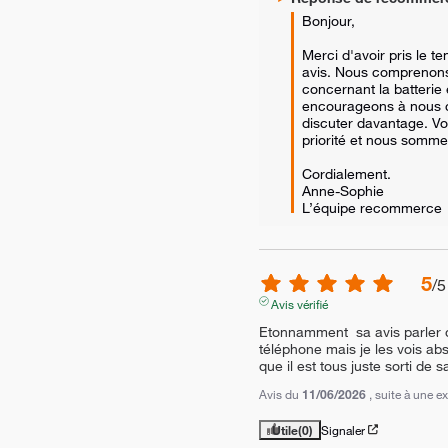
Bonjour,

Merci d'avoir pris le t
avis. Nous comprenons
concernant la batterie 
encourageons à nous c
discuter davantage. Vot
priorité et nous sommes
Cordialement.

Anne-Sophie

L’équipe recommerce
5
/
5
Avis vérifié
Etonnamment  sa avis parler de
téléphone mais je les vois abs
que il est tous juste sorti de s
Avis du
11/06/2026
, suite à une 
Utile
(0)
Signaler