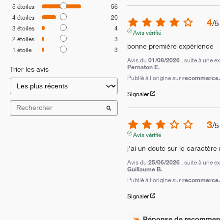
5
étoiles
56
4
étoiles
20
4
/
5
3
étoiles
4
Avis vérifié
2
étoiles
3
bonne première expérience
1
étoile
3
Avis du
01/08/2026
, suite à une 
Pernaton E.
Trier les avis
Publié à l'origine sur
recommerce.c
Signaler
3
/
5
Avis vérifié
j'ai un doute sur le caractère 
Avis du
25/06/2026
, suite à une 
Guillaume B.
Publié à l'origine sur
recommerce.c
Signaler
Réponse de
recommer