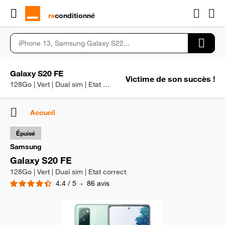
rɘ
conditionné
Galaxy S20 FE
Victime de son succès !
128Go | Vert | Dual sim | Etat correct
Accueil
Épuisé
Samsung
Galaxy S20 FE
128Go | Vert | Dual sim | Etat correct
4.4
/
5
-
86
avis