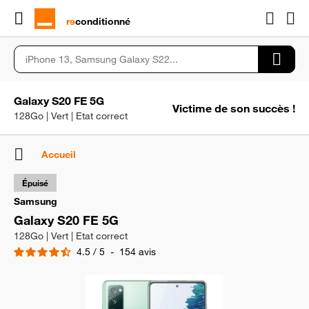
rɘ
conditionné
Galaxy S20 FE 5G
Victime de son succès !
128Go | Vert | Etat correct
Accueil
Épuisé
Samsung
Galaxy S20 FE 5G
128Go | Vert | Etat correct
4.5
/
5
-
154
avis