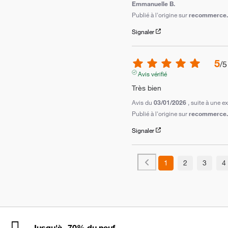
Emmanuelle B.
Publié à l'origine sur
recommerce.c
Signaler
5
/
5
Avis vérifié
Très bien
Avis du
03/01/2026
, suite à une 
Publié à l'origine sur
recommerce.c
Signaler
1
2
3
4
Jusqu'à -70% du neuf