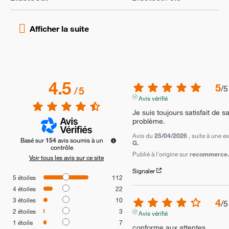
4.5
5
/
5
/
5
Avis vérifié
Je suis toujours satisfait de 
problème.
Avis du
25/04/2026
, suite à une 
Basé sur
154
avis soumis à un
G.
contrôle
Publié à l'origine sur
recommerce.c
Voir tous les avis sur ce site
Signaler
5
étoiles
112
4
étoiles
22
3
étoiles
10
4
/
5
2
étoiles
3
Avis vérifié
1
étoile
7
conforme aux attentes