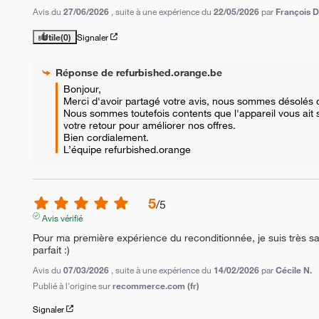
Avis du
27/06/2026
, suite à une expérience du
22/05/2026
par
François D
Utile
(0)
Signaler
Réponse de
refurbished.orange.be
Bonjour,  

Merci d'avoir partagé votre avis, nous sommes désolés qu
Nous sommes toutefois contents que l'appareil vous ait
votre retour pour améliorer nos offres.  

Bien cordialement.

L’équipe refurbished.orange
5
/
5
Avis vérifié
Pour ma première expérience du reconditionnée, je suis très sat
parfait :)
Avis du
07/03/2026
, suite à une expérience du
14/02/2026
par
Cécile N.
Publié à l'origine sur
recommerce.com (fr)
Signaler