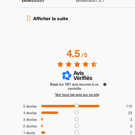
Bluetooth
Bluetooth 5.1
4.5
/
5
Basé sur
161
avis soumis à un
contrôle
Voir tous les avis sur ce site
5
étoiles
115
4
étoiles
33
3
étoiles
3
2
étoiles
3
1
étoile
7