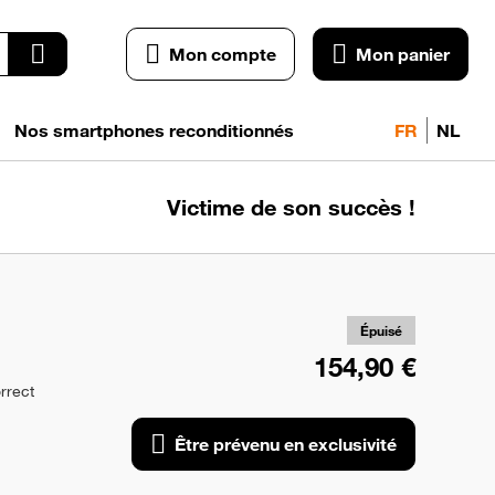
Mon compte
Mon panier
Nos smartphones reconditionnés
FR
NL
Victime de son succès !
pr
exc
Épuisé
154,90 €
rrect
Être prévenu en exclusivité