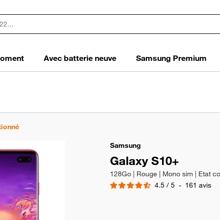
 moment
Avec batterie neuve
Samsung Premium
tionné
Samsung
Galaxy S10+
128Go | Rouge | Mono sim | Etat co
4.5
/
5
-
161
avis