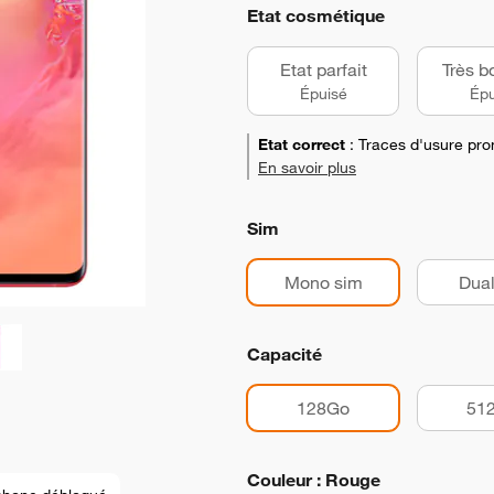
Etat cosmétique
Etat parfait
Très b
Épuisé
Épu
Etat correct
:
Traces d'usure pro
En savoir plus
Sim
Mono sim
Dual
Capacité
128Go
51
Couleur : Rouge