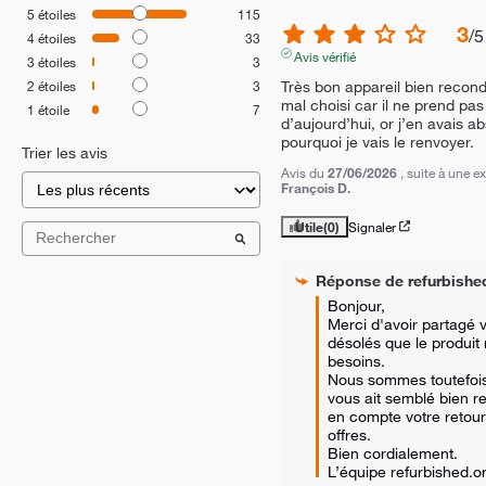
5
étoiles
115
3
/
5
4
étoiles
33
Avis vérifié
3
étoiles
3
Très bon appareil bien recon
2
étoiles
3
mal choisi car il ne prend pas
1
étoile
7
d’aujourd’hui, or j’en avais a
pourquoi je vais le renvoyer.
Trier les avis
Avis du
27/06/2026
, suite à une 
François D.
Utile
(0)
Signaler
Réponse de
refurbishe
Bonjour,  

Merci d'avoir partagé 
désolés que le produit 
besoins.  

Nous sommes toutefois 
vous ait semblé bien r
en compte votre retour
offres.  

Bien cordialement.

L’équipe refurbished.o