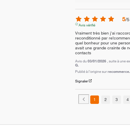
5
/
5
Avis vérifié
Vraiment très bien j'ai racco
reconditionné par re!commerce 
quel bonheur pour une personn
avait une grande crainte de ne
contacts
Avis du
03/01/2026
, suite à une 
G.
Publié à l'origine sur
recommerce.c
Signaler
1
2
3
4