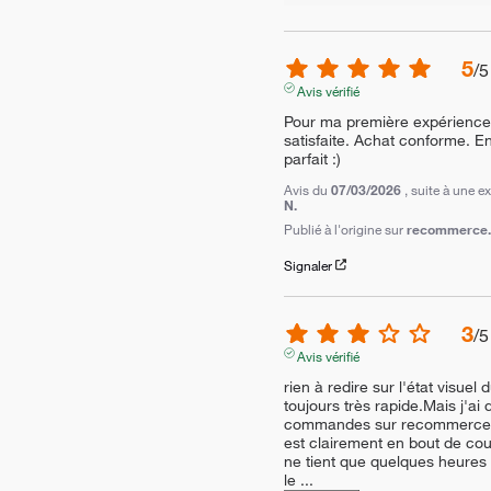
5
/
5
Avis vérifié
Pour ma première expérience d
satisfaite. Achat conforme. En
parfait :)
Avis du
07/03/2026
, suite à une 
N.
Publié à l'origine sur
recommerce.c
Signaler
3
/
5
Avis vérifié
rien à redire sur l'état visuel d
toujours très rapide.Mais j'ai
commandes sur recommerce et l
est clairement en bout de cou
ne tient que quelques heures 
le 
...