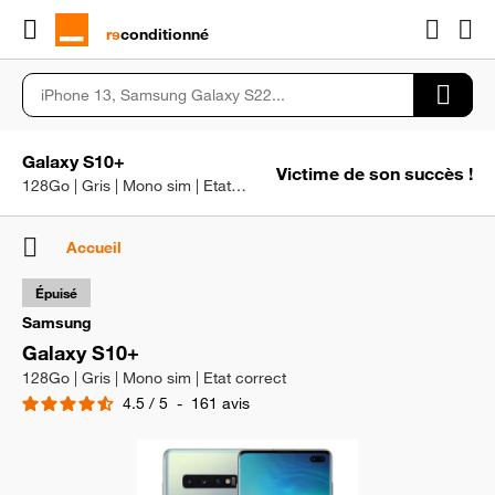
rɘ
conditionné
Galaxy S10+
Victime de son succès !
128Go | Gris | Mono sim | Etat correct
Accueil
Épuisé
Samsung
Galaxy S10+
128Go | Gris | Mono sim | Etat correct
4.5
/
5
-
161
avis