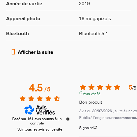
Année de sortie
2019
Appareil photo
16 mégapixels
Bluetooth
Bluetooth 5.1
4.5
5
/
5
/
5
Avis vérifié
Bon produit
Avis du
30/07/2026
, suite à une 
Publié à l'origine sur
recommerce.c
Basé sur
161
avis soumis à un
contrôle
Signaler
Voir tous les avis sur ce site