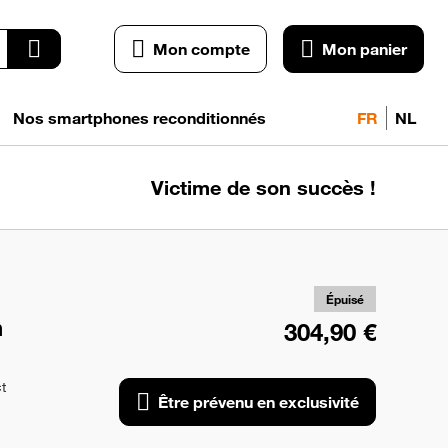
Mon compte
Mon panier
Nos smartphones reconditionnés
FR
NL
Victime de son succès !
pr
exc
Épuisé
n
304,90 €
t
Être prévenu en exclusivité