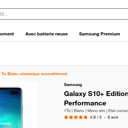
 moment
Avec batterie neuve
Samsung Premium
 To Blanc céramique reconditionné
Samsung
Galaxy S10+ Editio
Performance
1To | Blanc | Mono sim | Etat correc
4.8
/
5
-
6
avis