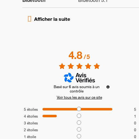
Bluetooth
Bluetooth 5.1
4.8
/
5
Basé sur
6
avis soumis à un
contrôle
Voir tous les avis sur ce site
5
étoiles
5
4
étoiles
1
3
étoiles
0
2
étoiles
0
1
étoile
0