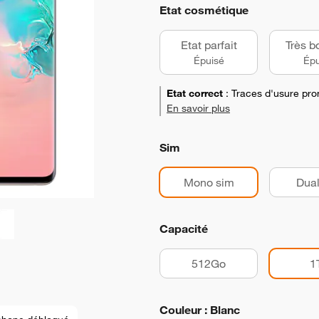
Etat cosmétique
Etat parfait
Très b
Épuisé
Épu
Etat correct
:
Traces d'usure pro
En savoir plus
Sim
Mono sim
Dual
Capacité
512Go
1
Couleur : Blanc